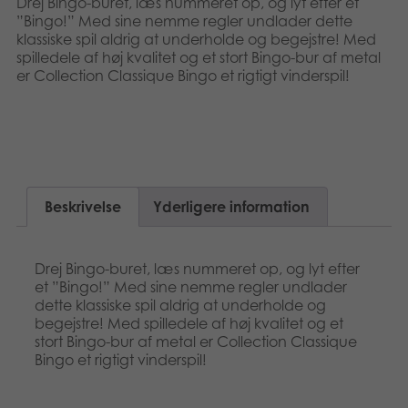
Drej Bingo-buret, læs nummeret op, og lyt efter et
Suomi
Bøger
”Bingo!” Med sine nemme regler undlader dette
klassiske spil aldrig at underholde og begejstre! Med
spilledele af høj kvalitet og et stort Bingo-bur af metal
Nederlands
Applikationer
er Collection Classique Bingo et rigtigt vinderspil!
Français
Arkiverede produkter
Norsk
Polski
Beskrivelse
Yderligere information
Svenska
Deutsch
Drej Bingo-buret, læs nummeret op, og lyt efter
et ”Bingo!” Med sine nemme regler undlader
dette klassiske spil aldrig at underholde og
begejstre! Med spilledele af høj kvalitet og et
stort Bingo-bur af metal er Collection Classique
Bingo et rigtigt vinderspil!