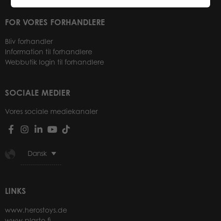
FOR VORES FORHANDLERE
Bliv forhandler
Information til forhandlere
Webbutik login til forhandlere
SOCIALE MEDIER
Vores sociale mediekanaler
Dansk
LINKS
www.herostoys.de
www.plasto.fi