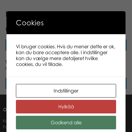
Relaterede varer
Cookies
Tactic Yatzy med bæger
Tactic Loopin Louie
Læs mere
Læs mere
Vi bruger cookies. Hvis du mener dette er ok,
kan du bare acceptere alle. I indstillinger
kan du vælge mere detaljeret hvilke
Tactic Monster Bingo for
Tactic Active Play Giant
cookies, du vil tillade.
de små
Tower
Læs mere
Læs mere
Indstillinger
Hylkää
OM OS
Kontakter
Godkend alle
Forhandlere