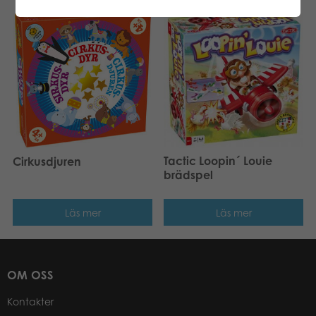
Tactic Loopin´ Louie
Cirkusdjuren
brädspel
Läs mer
Läs mer
OM OSS
Kontakter