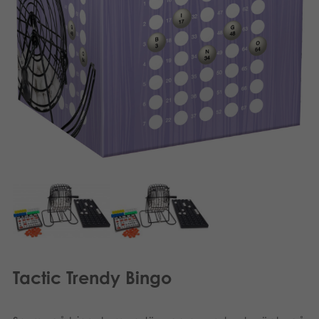
Suomi
Böcker
Dansk
Arkiverade produkter
Nederlands
Applikationer
Français
Norsk
Polski
Deutsch
Tactic Trendy Bingo