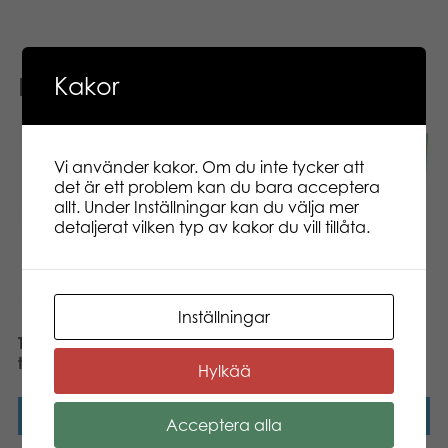
Kakor
Relaterade produkter
Vi använder kakor. Om du inte tycker att
det är ett problem kan du bara acceptera
allt. Under Inställningar kan du välja mer
detaljerat vilken typ av kakor du vill tillåta.
Inställningar
Tactic Moomin Yatzy
Tittut i djungeln
tärningsspel
Hylkää
Läs mer
Läs mer
Acceptera alla