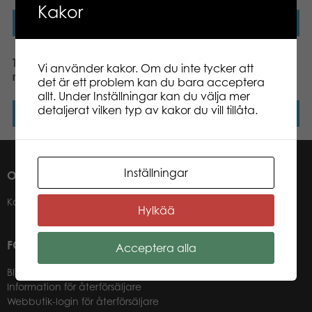
Kakor
Läs mer
Läs mer
Tactic Alias Familje
Tactic Världens flaggor
Vi använder kakor. Om du inte tycker att
resespel
brädspel
det är ett problem kan du bara acceptera
allt. Under Inställningar kan du välja mer
detaljerat vilken typ av kakor du vill tillåta.
Läs mer
Läs mer
Inställningar
OM OSS
Kontakter
Hylkää
FÖR VÅRA ÅTERFÖRSÄLJARE
Acceptera alla
Bli återförsäljare
Information för återförsäljare
Webbutik-login för återförsäljare