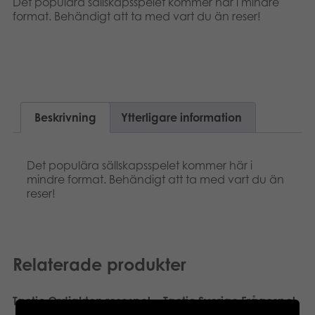
Det populära sällskapsspelet kommer här i mindre
Böcker
format. Behändigt att ta med vart du än reser!
Arkiverade produkter
Applikationer
Beskrivning
Ytterligare information
Det populära sällskapsspelet kommer här i
mindre format. Behändigt att ta med vart du än
reser!
Relaterade produkter
Tactic Ordjakten resespel
Tactic Sverige Frågespel