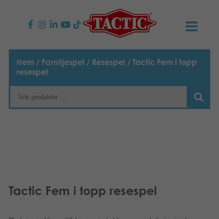
PRODUKTER
Hem
/
Familjespel
/
Resespel
/ Tactic Fem i topp
resespel
Barnspel
NYHETER
Familjespel
TACTIC
Vuxenspel
Uppförandekod
KONTAKTER
Utomhus spel
Ansvar
Kontakta oss
B2B-SHOP
Göra en reklamation
Pussel
Vår berättelse
Länkar och sidor
Svenska
Tactic Fem i topp resespel
Leksaker
Media