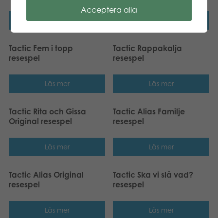
Acceptera alla
Läs mer
Läs mer
Tactic Fem i topp
Tactic Rappakalja
resespel
resespel
Läs mer
Läs mer
Tactic Rita och Gissa
Tactic Alias Familje
Original resespel
resespel
Läs mer
Läs mer
Tactic Alias Original
Tactic Ska vi slå vad?
resespel
resespel
Läs mer
Läs mer