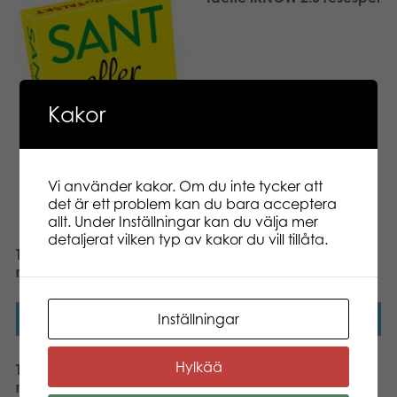
Kakor
Vi använder kakor. Om du inte tycker att
det är ett problem kan du bara acceptera
allt. Under Inställningar kan du välja mer
detaljerat vilken typ av kakor du vill tillåta.
Tactic Sant eller falskt?
resespel
Inställningar
Läs mer
Läs mer
Hylkää
Tactic Ska vi slå vad? 2
Tactic Ord Mix resespel
resespel