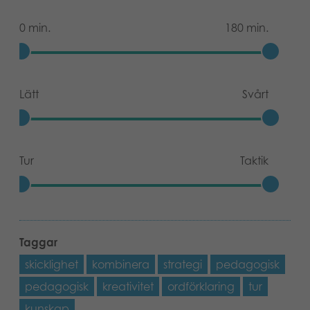
0 min.
180 min.
Lätt
Svårt
Tur
Taktik
Taggar
skicklighet
kombinera
strategi
pedagogisk
pedagogisk
kreativitet
ordförklaring
tur
kunskap