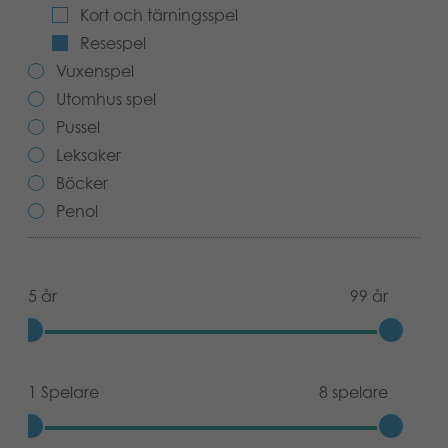
Kort och tärningsspel
Böcker
Resespel
Vuxenspel
Arkiverade produkter
Utomhus spel
Applikationer
Pussel
Leksaker
Böcker
Penol
5 år
99 år
1 Spelare
8 spelare