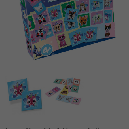
Français
Bøger
Norsk
Applikationer
Svenska
Arkiverede produkter