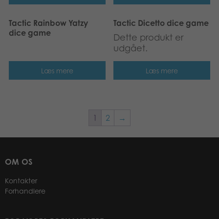
Tactic Rainbow Yatzy
Tactic Dicetto dice game
dice game
Dette produkt er
udgået.
Læs mere
Læs mere
1
2
→
OM OS
Kontakter
Forhandlere