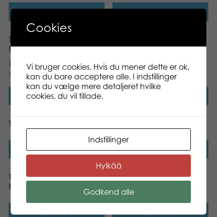
Læs mere
Læs mere
Cookies
Tactic Yatzy med
Tactic Trendy Bingo
træterninger
Dette produkt er
Vi bruger cookies. Hvis du mener dette er ok,
udgået.
kan du bare acceptere alle. I indstillinger
kan du vælge mere detaljeret hvilke
cookies, du vil tillade.
Læs mere
Læs mere
Tactic Yatzy dice game
Tactic Yatzy med bæger
Indstillinger
Læs mere
Læs mere
Hylkää
Tactic Populære
Tactic Yatzy med
terningspil
træterninger
Godkend alle
Læs mere
Læs mere