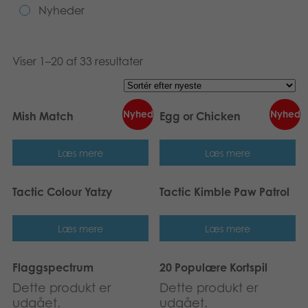
Nyheder
Bøger
Applikationer
Viser 1–20 af 33 resultater
Arkiverede produkter
Nyhed
Nyhed
Mish Match
Egg or Chicken
Læs mere
Læs mere
Tactic Colour Yatzy
Tactic Kimble Paw Patrol
Læs mere
Læs mere
Flaggspectrum
20 Populære Kortspil
Dette produkt er
Dette produkt er
udgået.
udgået.