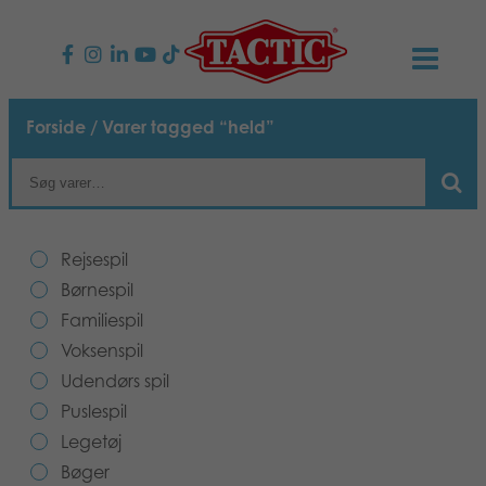
PRODUKTER
Forside
/ Varer tagged “held”
Børnespil
NYHEDER
Familiespil
TACTIC
Rejsespil
Voksenspil
Etisk kodeks
Børnespil
KONTAKTER
Familiespil
Udendørs spil
Ansvarlighed
Kontakt os
B2B-SHOP
Voksenspil
Udendørs spil
Puslespil
Vores historie
Links
Dansk
Puslespil
Legetøj
Legetøj
Media
Bøger