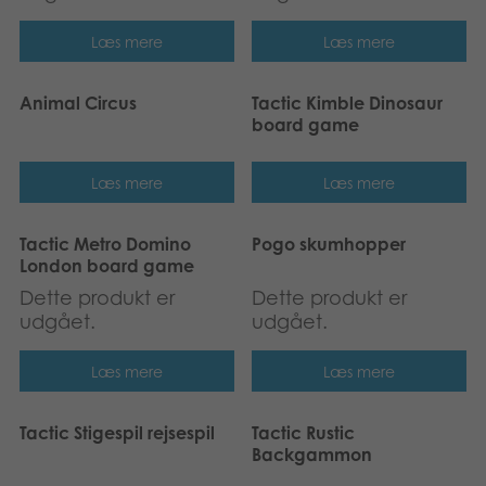
Læs mere
Læs mere
Animal Circus
Tactic Kimble Dinosaur
board game
Læs mere
Læs mere
Tactic Metro Domino
Pogo skumhopper
London board game
Dette produkt er
Dette produkt er
udgået.
udgået.
Læs mere
Læs mere
Tactic Stigespil rejsespil
Tactic Rustic
Backgammon