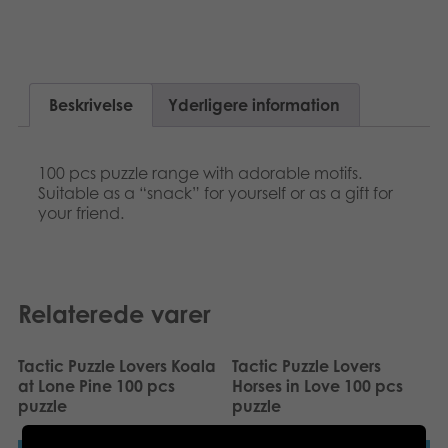
Suomi
Bøger
Nederlands
Applikationer
Beskrivelse
Yderligere information
Français
Arkiverede produkter
Norsk
100 pcs puzzle range with adorable motifs.
Suitable as a “snack” for yourself or as a gift for
Polski
your friend.
Svenska
Deutsch
Relaterede varer
Tactic Puzzle Lovers Koala
Tactic Puzzle Lovers
at Lone Pine 100 pcs
Horses in Love 100 pcs
puzzle
puzzle