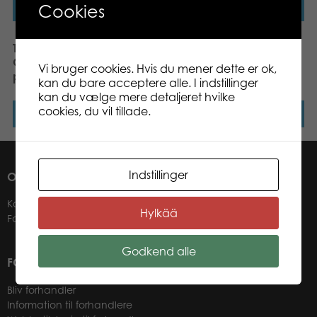
Cookies
Læs mere
Læs mere
Tactic Puzzle Lovers
Tactic Puzzle Lovers Cute
Group of Cute Dogs 100
Kitten and Sleepy Dog
Vi bruger cookies. Hvis du mener dette er ok,
pcs puzzle
100 pcs puzzle
kan du bare acceptere alle. I indstillinger
kan du vælge mere detaljeret hvilke
cookies, du vil tillade.
Læs mere
Læs mere
Indstillinger
OM OS
Kontakter
Hylkää
Forhandlere
Godkend alle
FOR VORES FORHANDLERE
Bliv forhandler
Information til forhandlere