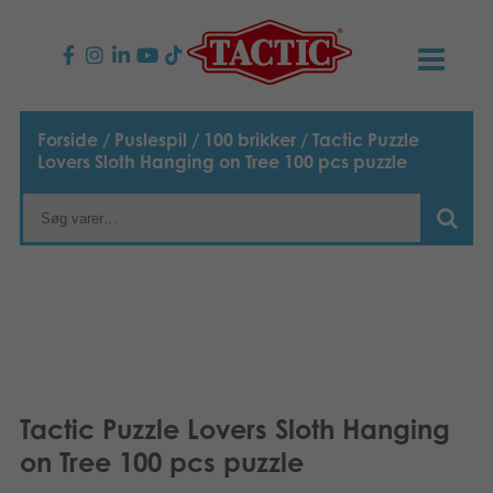
PRODUKTER
Forside
/
Puslespil
/
100 brikker
/ Tactic Puzzle
Lovers Sloth Hanging on Tree 100 pcs puzzle
Børnespil
NYHEDER
Familiespil
TACTIC
Voksenspil
Etisk kodeks
KONTAKTER
Udendørs spil
Ansvarlighed
Kontakt os
B2B-SHOP
Puslespil
Vores historie
Links
Dansk
Tactic Puzzle Lovers Sloth Hanging
on Tree 100 pcs puzzle
Legetøj
English
Media