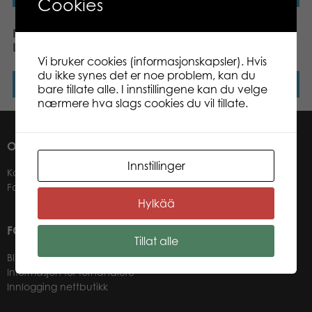
Cookies
Puzzle Lovers Horses in
Puzzle Lovers Koala at
Love 100 pcs puzzle
Lone Pine 100 pcs puzzle
Vi bruker cookies (informasjonskapsler). Hvis
du ikke synes det er noe problem, kan du
Les mer
Les mer
bare tillate alle. I innstillingene kan du velge
nærmere hva slags cookies du vil tillate.
OM OSS
Innstillinger
Kontakter
Forhandlere
Hylkää
FOR VÅRE KUNDER
Tillat alle
Bli forhandler
Informasjon for forhandlere
Innlogging nettbutikk