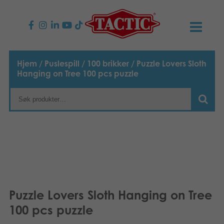
PRODUKTER
Hjem
/
Puslespill
/
100 brikker
/ Puzzle Lovers Sloth
Hanging on Tree 100 pcs puzzle
Barnespill
NYHETER
Familiespill
TACTIC
Voksenspill
Etiske retningslinjer
KONTAKTER
Utespill og leker
Ansvarlighet
Kontakt oss
B2B-SHOP
Puslespill
Vår historie
Produktsider
Norsk
Puzzle Lovers Sloth Hanging on Tree
100 pcs puzzle
Leker
English
Media