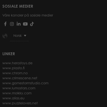
SOSIALE MEDIER
Våre kanaler på sosiale medier
Norsk
LINKER
www.herostoys.de
www.plasto.fi
www.chrom.no
www.crimescene.net
www.gamestormstudio.com
www.lumostars.com
www.molkky.com
www.alias.eu
www.puzzlelovers.net