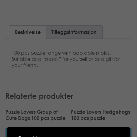
Suomi
Bøker
Dansk
Applikasjoner
Beskrivelse
Tilleggsinformasjon
Nederlands
Arkiverte produkter
Français
100 pcs puzzle range with adorable motifs.
Suitable as a “snack” for yourself or as a gift for
Polski
your friend.
Svenska
Deutsch
Relaterte produkter
Puzzle Lovers Group of
Puzzle Lovers Hedgehogs
Cute Dogs 100 pcs puzzle
100 pcs puzzle
Les mer
Les mer