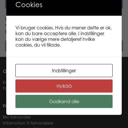
Cookies
Læs mere
Læs mere
Tactic Puzzle Lovers
Tactic Puzzle Lovers Cute
Group of Cute Dogs 100
Kitten and Sleepy Dog
Vi bruger cookies. Hvis du mener dette er ok,
pcs puzzle
100 pcs puzzle
kan du bare acceptere alle. I indstillinger
kan du vælge mere detaljeret hvilke
cookies, du vil tillade.
Læs mere
Læs mere
Indstillinger
OM OS
Kontakter
Hylkää
Forhandlere
Godkend alle
FOR VORES FORHANDLERE
Bliv forhandler
Information til forhandlere