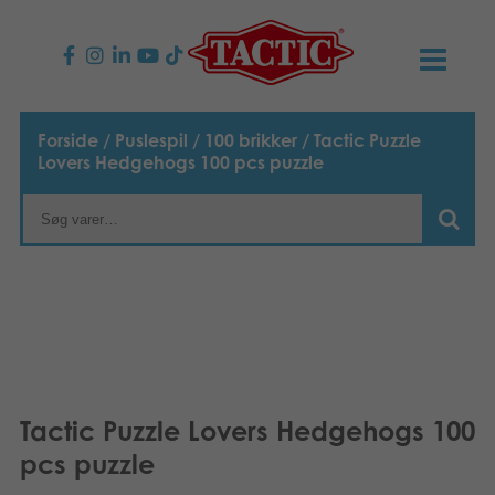
PRODUKTER
Forside
/
Puslespil
/
100 brikker
/ Tactic Puzzle
Lovers Hedgehogs 100 pcs puzzle
Børnespil
NYHEDER
Familiespil
TACTIC
Voksenspil
Etisk kodeks
KONTAKTER
Udendørs spil
Ansvarlighed
Kontakt os
B2B-SHOP
Puslespil
Vores historie
Links
Dansk
Tactic Puzzle Lovers Hedgehogs 100
pcs puzzle
Legetøj
English
Media