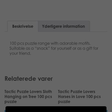
Suomi
Bøger
Nederlands
Applikationer
Beskrivelse
Yderligere information
Français
Arkiverede produkter
Norsk
100 pcs puzzle range with adorable motifs.
Suitable as a “snack” for yourself or as a gift for
Polski
your friend.
Svenska
Deutsch
Relaterede varer
Tactic Puzzle Lovers Sloth
Tactic Puzzle Lovers
Hanging on Tree 100 pcs
Horses in Love 100 pcs
puzzle
puzzle