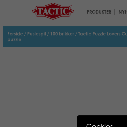
PRODUKTER
NYH
Forside
/
Puslespil
/
100 brikker
/ Tactic Puzzle Lovers C
puzzle
Cookies