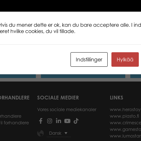
for yourself or as a gift for your friend.
Hvis du mener dette er ok, kan du bare acceptere alle. I inds
et hvilke cookies, du vil tillade.
 Koala at Lone
Tactic Puzzle Lovers Hedgehogs
Tact
100 pcs puzzle
Dogs
Indstillinger
Hylkää
re
Læs mere
ORHANDLERE
SOCIALE MEDIER
LINKS
Vores sociale mediekanaler
www.herostoy
forhandlere
www.plasto.fi
il forhandlere
www.crimesce
www.gamesto
Dansk
www.lumostar