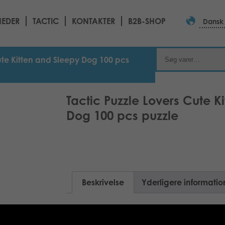
EDER
TACTIC
KONTAKTER
B2B-SHOP
Dansk
ute Kitten and Sleepy Dog 100 pcs
Tactic Puzzle Lovers Cute K
Dog 100 pcs puzzle
Beskrivelse
Yderligere informatio
100 pcs puzzle range with adorable mot