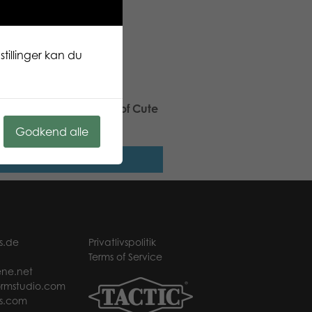
tillinger kan du
ic Puzzle Lovers Group of Cute
 100 pcs puzzle
Godkend alle
Læs mere
s.de
Privatlivspolitik
Terms of Service
ne.net
rmstudio.com
s.com