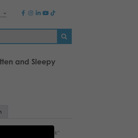
itten and Sleepy
n
ifs. Suitable as a “snack”