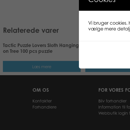
Vi bruger cookies. 
Relaterede varer
vælge mere detaljer
Tactic Puzzle Lovers Sloth Hanging
Tactic Puzzle Lovers
on Tree 100 pcs puzzle
Pine 100 pcs puzzle
Læs mere
Læs me
OM OS
FOR VORES F
Kontakter
Bliv forhandler
Forhandlere
Information til 
Webbutik login t