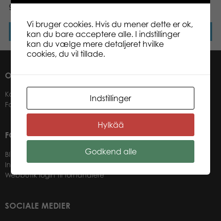
game
floor puzzle
Vi bruger cookies. Hvis du mener dette er ok,
Læs mere
Læs mere
kan du bare acceptere alle. I indstillinger
kan du vælge mere detaljeret hvilke
cookies, du vil tillade.
OM OS
Kontakter
Indstillinger
Forhandlere
Hylkää
FOR VORES FORHANDLERE
Godkend alle
Bliv forhandler
Information til forhandlere
Webbutik login til forhandlere
SOCIALE MEDIER