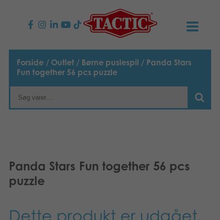
PRODUKTER
Forside
/
Outlet
/
Børne puslespil
/ Panda Stars
Fun together 56 pcs puzzle
Børnespil
NYHEDER
Familiespil
TACTIC
Voksenspil
Etisk kodeks
KONTAKTER
Udendørs spil
Ansvarlighed
Kontakt os
B2B-SHOP
Panda Stars Fun together 56 pcs
puzzle
Puslespil
Vores historie
Links
Dansk
Legetøj
English
Media
Dette produkt er udgået.