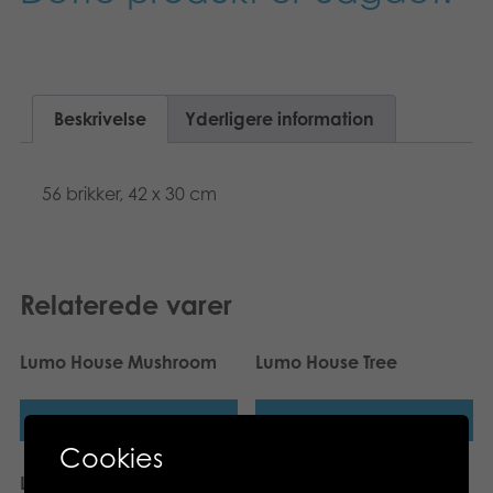
Suomi
Bøger
Nederlands
Applikationer
Beskrivelse
Yderligere information
Français
Arkiverede produkter
Norsk
56 brikker, 42 x 30 cm
Polski
Svenska
Relaterede varer
Deutsch
Lumo House Mushroom
Lumo House Tree
Læs mere
Læs mere
Cookies
Lumo Stars Kwartet card
Tactic Paw Patrol 35 pcs