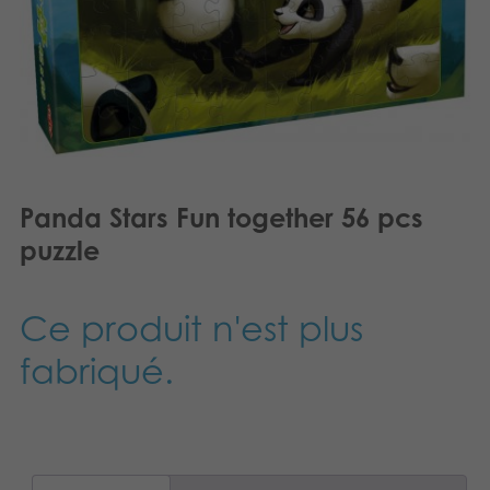
Dansk
Produits archivés
Nederlands
Applications mobiles
Norsk
Polski
Svenska
Panda Stars Fun together 56 pcs
puzzle
Deutsch
Ce produit n'est plus
fabriqué.