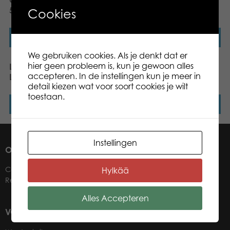
Collection 3 x 2 Soorten –
56 Stukjes
Cookies
Lees verder
Lees verder
We gebruiken cookies. Als je denkt dat er
hier geen probleem is, kun je gewoon alles
Lumo Stars 3 in 1 Memo,
Lumo Stars Puzzel Llama
accepteren. In de instellingen kun je meer in
Lotto, Domino
and Puppy
detail kiezen wat voor soort cookies je wilt
toestaan.
Lees verder
Lees verder
Instellingen
OVER ONS
Contact
Hylkää
Retailers
Alles Accepteren
VOOR ONZE WINKELIERS