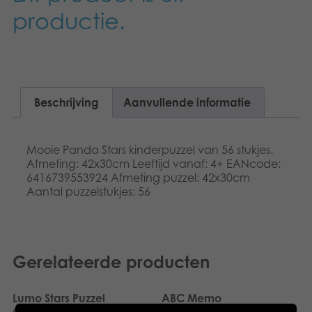
Dansk
productie.
Speelgoed
Français
Boeken
Norsk
Apps
Polski
Beschrijving
Aanvullende informatie
Gearchiveerde producten
Svenska
Mooie Panda Stars kinderpuzzel van 56 stukjes.
Afmeting: 42x30cm Leeftijd vanaf: 4+ EANcode:
Deutsch
6416739553924 Afmeting puzzel: 42x30cm
Aantal puzzelstukjes: 56
Gerelateerde producten
Lumo Stars Puzzel
ABC Memo