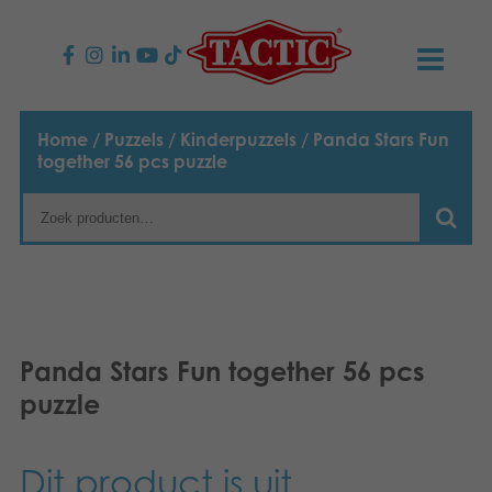
PRODUCTEN
Home
/
Puzzels
/
Kinderpuzzels
/ Panda Stars Fun
together 56 pcs puzzle
Kinderspellen
NIEUWS
Familiespellen
TACTIC
Volwassenspellen
Onze productbelofte
CONTACT
Selecta spellen
Verantwoordelijkheid
Contact opnemen
Nederlands
Panda Stars Fun together 56 pcs
puzzle
Buitenspellen
English
Ons verhaal
Links
Suomi
Puzzels
Media
Dit product is uit