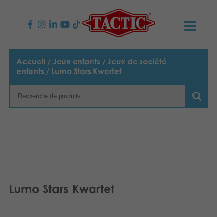
PRODUITS
Accueil
/
Jeux enfants
/
Jeux de société
enfants
/ Lumo Stars Kwartet
Jeux enfants
NOUVEAUTÉS
Jeux famille
TACTIC
Jeux Adultes
Code de conduite
CONTACTS
Jeux d’extérieur
Responsabilité
Contactez nous
Français
Puzzles
English
Notre histoire
Liens
Lumo Stars Kwartet
Nederlands
Jouets
Média