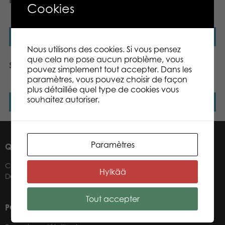
Lumo Stars Backpack
Lumo Stars Moose Kung
Cookies
classic plush
Lire la suite
Lire la suite
Nous utilisons des cookies. Si vous pensez
que cela ne pose aucun problème, vous
Spider Itsy – mini
Lumo Stars Llama and
pouvez simplement tout accepter. Dans les
Puppy 56 pcs puzzle
paramètres, vous pouvez choisir de façon
plus détaillée quel type de cookies vous
souhaitez autoriser.
Lire la suite
Lire la suite
Paramètres
QUI SOMMES-NOUS ?
Contacts
Hylkää
Détaillants
Tout accepter
POUR NOS DÉTAILLANTS