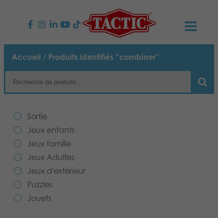
PRODUITS
Accueil
/ Produits identifiés “combiner”
Jeux enfants
NOUVEAUTÉS
Jeux famille
TACTIC
Sortie
Jeux Adultes
Code de conduite
Jeux enfants
CONTACTS
Jeux famille
Jeux d’extérieur
Responsabilité
Contactez nous
Français
Jeux Adultes
Jeux d'extérieur
Puzzles
Suomi
Notre histoire
Liens
Puzzles
Jouets
Jouets
Média