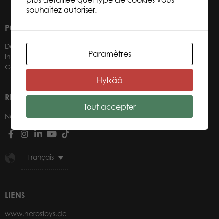
plus détaillée quel type de cookies vous
souhaitez autoriser.
POUR NOS DÉTAILLANTS
Devenir un détaillant
Paramètres
Informations détaillants
Connexion boutique web
Hylkää
RÉSEAUX SOCIAUX
Tout accepter
Nos réseaux sociaux
Français
LIENS
www.herostoys.de