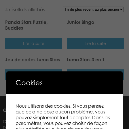
Produits archivés
4 résultats affichés
Applications mobiles
Panda Stars Puzzle,
Junior Bingo
Buddies
Lire la suite
Lire la suite
Jeu de cartes Lumo Stars
Lumo Stars 3 en 1
Lire la suite
Lire la suite
Cookies
Nous utilisons des cookies. Si vous pensez
QUI SOMMES-NOUS ?
que cela ne pose aucun problème, vous
pouvez simplement tout accepter. Dans les
Contacts
paramètres, vous pouvez choisir de façon
Détaillants