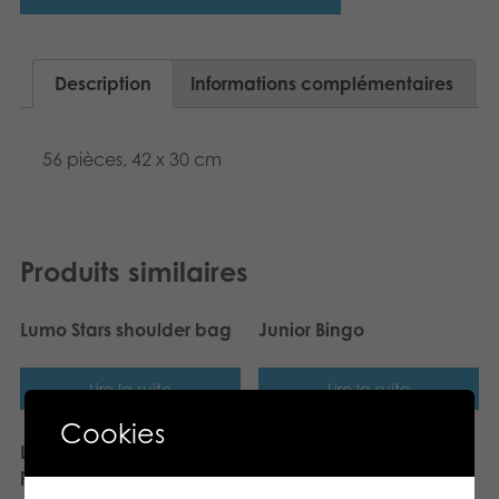
Dansk
Produits archivés
Nederlands
Description
Informations complémentaires
Applications mobiles
Norsk
56 pièces, 42 x 30 cm
Polski
Svenska
Deutsch
Produits similaires
Lumo Stars shoulder bag
Junior Bingo
Lire la suite
Lire la suite
Cookies
Lumo Stars Basketball
Tactic Puzzle Lovers
plush
Sleeping Puppy 56 pcs
puzzle