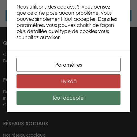
Nous utilisons des cookies. Si vous pensez
que cela ne pose aucun problème, vous
Lire la suite
Lire la suite
pouvez simplement tout accepter. Dans les
paramètres, vous pouvez choisir de façon
plus détaillée quel type de cookies vous
souhaitez autoriser.
QUI SOMMES-NOUS ?
Contacts
Détaillants
Paramètres
POUR NOS DÉTAILLANTS
Hylkää
Devenir un détaillant
Tout accepter
Informations détaillants
Connexion boutique web
RÉSEAUX SOCIAUX
Nos réseaux sociaux