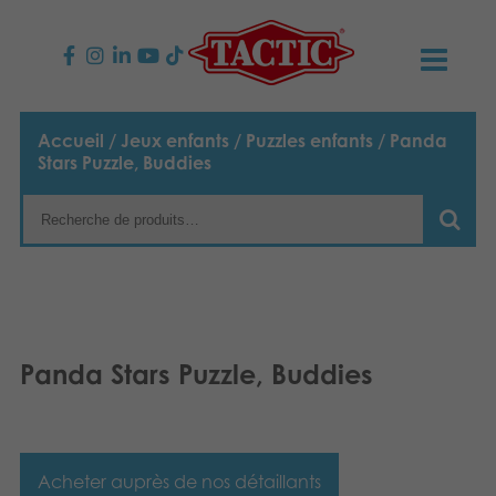
PRODUITS
Accueil
/
Jeux enfants
/
Puzzles enfants
/ Panda
Stars Puzzle, Buddies
Jeux enfants
NOUVEAUTÉS
Jeux famille
TACTIC
Jeux Adultes
Code de conduite
CONTACTS
Jeux d’extérieur
Responsabilité
Contactez nous
Français
Panda Stars Puzzle, Buddies
Puzzles
English
Notre histoire
Liens
Suomi
Jouets
Média
Acheter auprès de nos détaillants