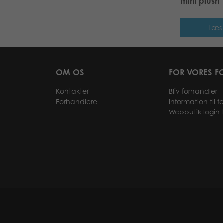
mini plush
Læs
OM OS
FOR VORES F
Kontakter
Bliv forhandler
Forhandlere
Information til 
Webbutik login t
© Tactic Games 2026