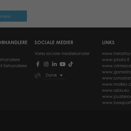
 mere
ORHANDLERE
SOCIALE MEDIER
LINKS
Vores sociale mediekanaler
www.herostoy
forhandlere
www.plasto.fi
il forhandlere
www.crimesce
www.gamesto
Dansk
www.lumostar
www.molkky.
www.alias.eu
www.puzzlelov
www.bexspor