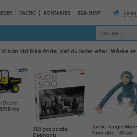
EDER
TACTIC
KONTAKTER
B2B-SHOP
Dansk
Vi kan vist ikke finde, det du leder efter. Måske er d
n Deere
855D toy
Tactic Jungle Mate
500 pcs puzzle:
Simo abe – 33 cm
Elephants