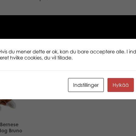
 mere
Læs mere
Læs mere
Hvis du mener dette er ok, kan du bare acceptere alle. I inds
et hvilke cookies, du vil tillade.
Indstillinger
Hylkää
 Bernese
dog Bruno