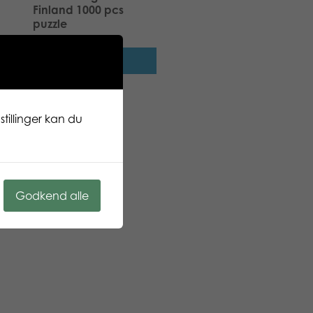
Finland 1000 pcs
puzzle
Læs mere
tillinger kan du
Godkend alle