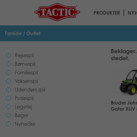
PRODUKTER
NYH
Forside
/ Outlet
Beklager. 
Rejsespil
stedet.
Børnespil
Familiespil
Voksenspil
Udendørs spil
Puslespil
Bruder Joh
Legetøj
Gator XUV 
Bøger
Nyheder