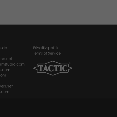
s.de
Privatlivspolitik
Terms of Service
ne.net
rmstudio.com
s.com
com
ers.net
t.com