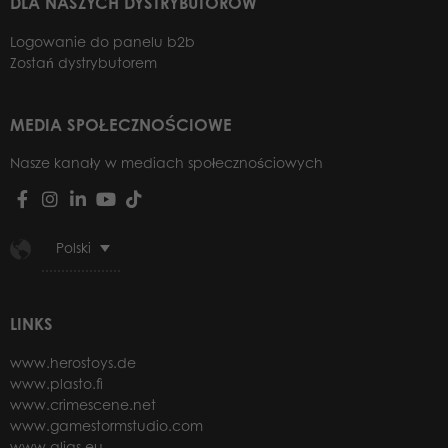
DLA NASZYCH DYSTRYBUTORÓW
Logowanie do panelu b2b
Zostań dystrybutorem
MEDIA SPOŁECZNOŚCIOWE
Nasze kanały w mediach społecznościowych
Polski
LINKS
www.herostoys.de
www.plasto.fi
www.crimescene.net
www.gamestormstudio.com
www.alias.eu