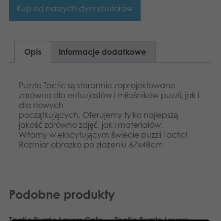
Dansk
Kup od naszych dystrybutorów
Aplikacje
Nederlands
Français
Opis
Informacje dodatkowe
Norsk
Puzzle Tactic są starannie zaprojektowane
Svenska
zarówno dla entuzjastów i miłośników puzzli, jak i
dla nowych
początkujących. Oferujemy tylko najlepszą
Deutsch
jakość zarówno zdjęć, jak i materiałów.
Witamy w ekscytującym świecie puzzli Tactic!
Rozmiar obrazka po złożeniu 67x48cm
Podobne produkty
Tactic Puzzle Lovers Cafe
Tactic Puzzle Lovers