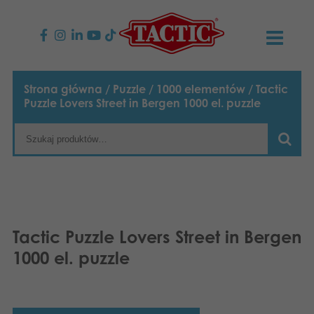
PRODUKTY
Strona główna
/
Puzzle
/
1000 elementów
/ Tactic
Puzzle Lovers Street in Bergen 1000 el. puzzle
Gry dla dzieci
AKTUALNOŚCI
Gry rodzinne
TACTIC
Gry dla dorosłych
Zasady postępowania
KONTAKT
Gry plenerowe
Odpowiedzialność
Napisz do nas
Polski
Tactic Puzzle Lovers Street in Bergen
1000 el. puzzle
Puzzle
English
Nasza historia
Strony internetowe
Suomi
Zabawki
Media