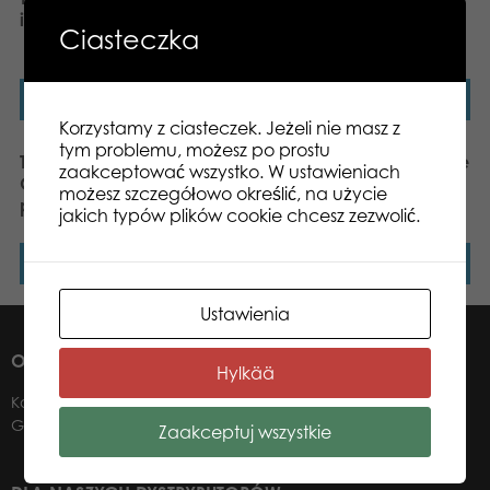
in Paris 1000 el. puzzle
Fighting Fish 1000 el.
Ciasteczka
puzzle
Dowiedz się więcej
Dowiedz się więcej
Korzystamy z ciasteczek. Jeżeli nie masz z
tym problemu, możesz po prostu
Tactic Puzzle Lovers
Tactic Puzzle Lovers Faroe
zaakceptować wszystko. W ustawieniach
Greenland 1000 el.
Islands 1000 el. puzzle
możesz szczegółowo określić, na użycie
puzzle
jakich typów plików cookie chcesz zezwolić.
Dowiedz się więcej
Dowiedz się więcej
Ustawienia
O NAS
Hylkää
Kontakt
Gdzie kupić?
Zaakceptuj wszystkie