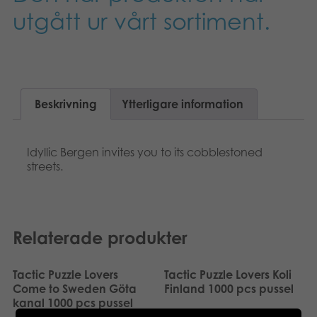
Suomi
utgått ur vårt sortiment.
Böcker
Dansk
Arkiverade produkter
Nederlands
Applikationer
Beskrivning
Ytterligare information
Français
Norsk
Idyllic Bergen invites you to its cobblestoned
streets.
Polski
Deutsch
Relaterade produkter
Tactic Puzzle Lovers
Tactic Puzzle Lovers Koli
Come to Sweden Göta
Finland 1000 pcs pussel
kanal 1000 pcs pussel