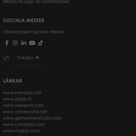
Webbutik-login för återförsäljare
SOCIALA MEDIER
Våra kanaler i sociala medier
Svenska
LÄNKAR
www.herostoys.de
www.plasto.fi
www.bexsport.com
www.crimescene.net
www.gamestormstudio.com
www.lumostars.com
www.molkky.com