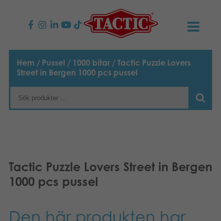
PRODUKTER
Hem
/
Pussel
/
1000 bitar
/ Tactic Puzzle Lovers
Street in Bergen 1000 pcs pussel
Barnspel
NYHETER
Familjespel
TACTIC
Vuxenspel
Uppförandekod
KONTAKTER
Utomhus spel
Ansvar
Kontakta oss
B2B-SHOP
Tactic Puzzle Lovers Street in Bergen
Göra en reklamation
1000 pcs pussel
Pussel
Vår berättelse
Länkar och sidor
Svenska
Leksaker
English
Media
Den här produkten har