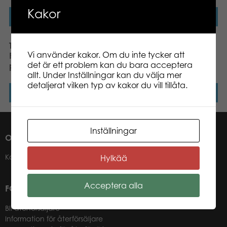
Kakor
Läs mer
Läs mer
Tactic Puzzle Lovers
Tactic Puzzle Lovers
Vi använder kakor. Om du inte tycker att
Fighting Fish 1000 pcs
Dashing Dachshunds
det är ett problem kan du bara acceptera
pussel
1000 pcs pussel
allt. Under Inställningar kan du välja mer
detaljerat vilken typ av kakor du vill tillåta.
Läs mer
Läs mer
Inställningar
OM OSS
Kontakter
Hylkää
Acceptera alla
FÖR VÅRA ÅTERFÖRSÄLJARE
Bli återförsäljare
Information för återförsäljare