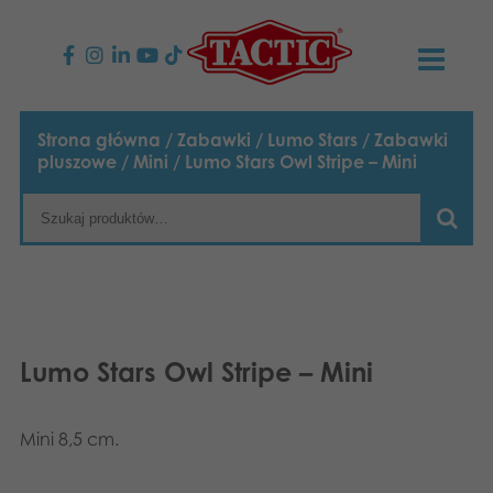
PRODUKTY
Strona główna
/
Zabawki
/
Lumo Stars
/
Zabawki
pluszowe
/
Mini
/ Lumo Stars Owl Stripe – Mini
Gry dla dzieci
AKTUALNOŚCI
Gry rodzinne
TACTIC
Gry dla dorosłych
Zasady postępowania
KONTAKT
Gry plenerowe
Odpowiedzialność
Napisz do nas
Polski
Lumo Stars Owl Stripe – Mini
Puzzle
English
Nasza historia
Strony internetowe
Mini 8,5 cm.
Suomi
Zabawki
Media