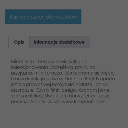
Dansk
Aplikacje
Nederlands
Kup od naszych dystrybutorów
Français
Norsk
Opis
Informacje dodatkowe
Svenska
Mini 8,5 cm. Pluszowe zwierzątko do
kolekcjonowania. Szczęśliwa, przytulna,
przyjazna, miła i urocza. Uśmiechamy się więcej!
Urocza kolekcja pluszów Northern Brights oparta
jest na prawdziwej nordyckiej naturze i dzikiej
przyrodzie. Czysty fiński design. Kocham jasne i
radosne kolory. Uwielbiam barwy tęczy i zorzę
polarną. A co ty lubisz? www.lumostars.com