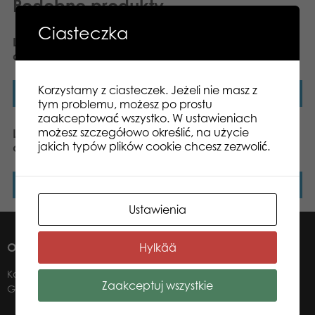
Podobne produkty
Ciasteczka
Lumo Stars Moose Helge
Lumo Stars Snake Kake
classic plush
classic plush
Korzystamy z ciasteczek. Jeżeli nie masz z
Dowiedz się więcej
Dowiedz się więcej
tym problemu, możesz po prostu
zaakceptować wszystko. W ustawieniach
możesz szczegółowo określić, na użycie
Lumo Stars Beaver Pörri
Lumo Stars Puffin Lenni
jakich typów plików cookie chcesz zezwolić.
classic plush
mini plush
Dowiedz się więcej
Dowiedz się więcej
Ustawienia
Hylkää
O NAS
Kontakt
Zaakceptuj wszystkie
Gdzie kupić?