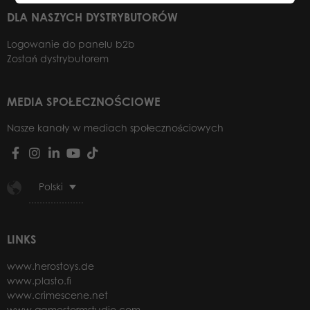
DLA NASZYCH DYSTRYBUTORÓW
Logowanie do panelu b2b
Zostań dystrybutorem
MEDIA SPOŁECZNOŚCIOWE
Nasze kanały w mediach społecznościowych
Polski
LINKS
www.herostoys.de
www.plasto.fi
www.crimescene.net
www.gamestormstudio.com