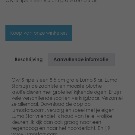
Owl Stripe is een 8,5 cm grote Lumo Star.
Dansk
Speelgoed
Français
Boeken
Norsk
Koop van onze winkeliers
Apps
Polski
Gearchiveerde producten
Svenska
Beschrijving
Aanvullende informatie
Owl Stripe is een 8,5 cm grote Lumo Star. Lumo
Stars zijn de zachtste en mooiste pluche
knuffeldieren met grote lief kijkende ogen. Er zijn
vele verschillende soorten verkrijgbaar. Verzamel
ze allemaal. Download de app op
lumostars.com, verzorg en speel met je eigen
Lumo Star vriendje! Ik houd van felle, vrolijke
kleuren. Ik kijk dan ook graag naar een
regenboog en naar het noorderlicht. En jij?
www.lumostars.com