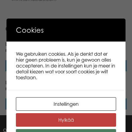
Gerelateerde producten
Cookies
Lumo Stars Dog Pinky
Lumo Stars Dog Spotty
mini plush
mini plush
We gebruiken cookies. Als je denkt dat er
hier geen probleem is, kun je gewoon alles
accepteren. In de instellingen kun je meer in
Lees verder
Lees verder
detail kiezen wat voor soort cookies je wilt
toestaan.
Lumo Stars Bunny Ice
Lumo Stars Bear Camo
mini plush
mini plush
Instellingen
Lees verder
Lees verder
Hylkää
OVER ONS