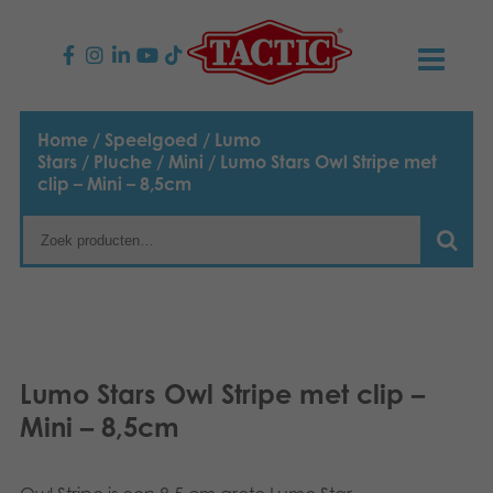
PRODUCTEN
Home
/
Speelgoed
/
Lumo
Stars
/
Pluche
/
Mini
/ Lumo Stars Owl Stripe met
Kinderspellen
NIEUWS
clip – Mini – 8,5cm
Familiespellen
TACTIC
Volwassenspellen
Onze productbelofte
CONTACT
Selecta spellen
Verantwoordelijkheid
Contact opnemen
Nederlands
Lumo Stars Owl Stripe met clip –
Buitenspellen
English
Ons verhaal
Links
Mini – 8,5cm
Suomi
Puzzels
Media