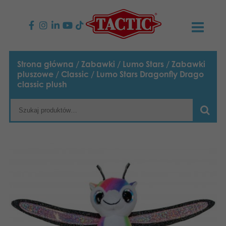
PRODUKTY
Strona główna
/
Zabawki
/
Lumo Stars
/
Zabawki
pluszowe
/
Classic
/ Lumo Stars Dragonfly Drago
Gry dla dzieci
AKTUALNOŚCI
classic plush
Gry rodzinne
TACTIC
Gry dla dorosłych
Zasady postępowania
KONTAKT
Gry plenerowe
Odpowiedzialność
Napisz do nas
Polski
Puzzle
English
Nasza historia
Strony internetowe
Suomi
Zabawki
Media