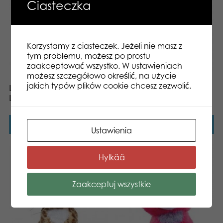
Ciasteczka
Korzystamy z ciasteczek. Jeżeli nie masz z
tym problemu, możesz po prostu
zaakceptować wszystko. W ustawieniach
możesz szczegółowo określić, na użycie
jakich typów plików cookie chcesz zezwolić.
Lumo Stars Snowy Owl
Lumo Stars Beaver Pörri
Lappi classic plush
classic plush
Dowiedz się więcej
Dowiedz się więcej
Ustawienia
Hylkää
Zaakceptuj wszystkie