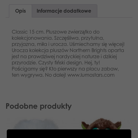
Opis
Informacje dodatkowe
Classic 15 cm. Pluszowe zwierzątko do
kolekcjonowania. Szczęśliwa, przytulna,
przyjazna, miła i urocza. Uśmiechamy się więcej!
Urocza kolekcja pluszów Northern Brights oparta
jest na prawdziwej nordyckiej naturze i dzikiej
przyrodzie. Czysty fiński design. Hej, ty!
Pościgamy się? Kto pierwszy na placu zabaw,
ten wygrywa. No dalej! www.lumostars.com
Podobne produkty