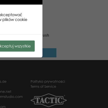
zaakceptować
w plików cookie
 Stars Bunny Ice big plush
kceptuj wszystkie
Dowiedz się więcej
s.de
Polityka prywatności
Terms of Service
ne.net
rmstudio.com
com