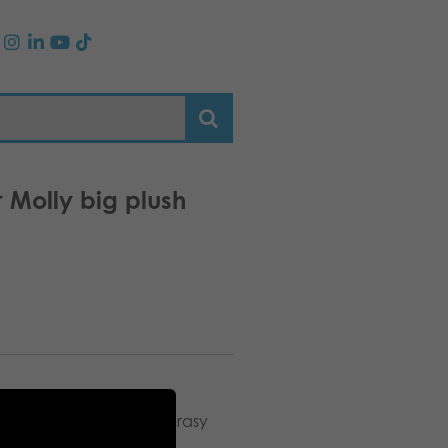
 Molly big plush
zkom Lumo Stars z serii
dziesz najpopularniejsze rasy
ąt.