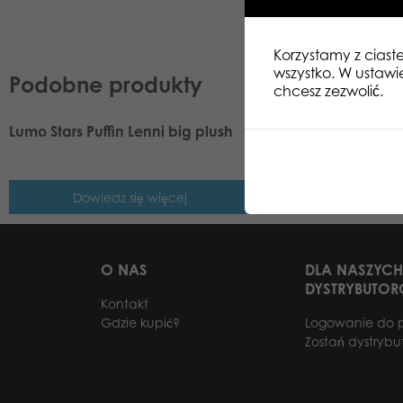
Korzystamy z ciast
wszystko. W ustawi
Podobne produkty
chcesz zezwolić.
Lumo Stars Puffin Lenni big plush
Lumo Stars Sloth Ca
big plush
Dowiedz się więcej
Dowiedz się
O NAS
DLA NASZYCH
DYSTRYBUTO
Kontakt
Gdzie kupić?
Logowanie do 
Zostań dystryb