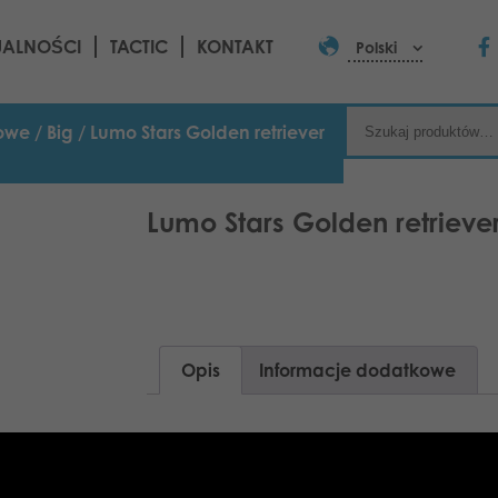
UALNOŚCI
TACTIC
KONTAKT
Polski
zowe
/
Big
/ Lumo Stars Golden retriever
Lumo Stars Golden retriever
Opis
Informacje dodatkowe
Nikt nie oprze się uroczym psim pluszac
Szczeniaczki. W tej linii produktów znaj
psów i akcesoria do pielęgnacji szczeni