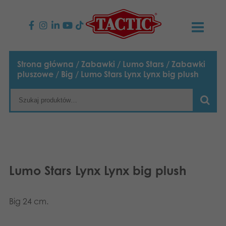
PRODUKTY
Strona główna
/
Zabawki
/
Lumo Stars
/
Zabawki
pluszowe
/
Big
/ Lumo Stars Lynx Lynx big plush
Gry dla dzieci
AKTUALNOŚCI
Gry rodzinne
TACTIC
Gry dla dorosłych
Zasady postępowania
KONTAKT
Gry plenerowe
Odpowiedzialność
Napisz do nas
Polski
Lumo Stars Lynx Lynx big plush
Puzzle
English
Nasza historia
Strony internetowe
Big 24 cm.
Suomi
Zabawki
Media