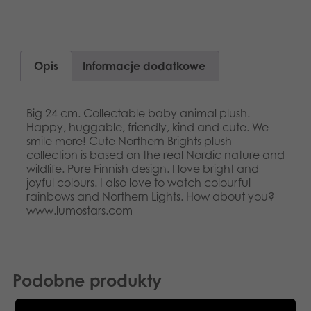
Dansk
Aplikacje
Nederlands
Opis
Informacje dodatkowe
Français
Norsk
Big 24 cm. Collectable baby animal plush.
Happy, huggable, friendly, kind and cute. We
Svenska
smile more! Cute Northern Brights plush
collection is based on the real Nordic nature and
wildlife. Pure Finnish design. I love bright and
joyful colours. I also love to watch colourful
rainbows and Northern Lights. How about you?
www.lumostars.com
Podobne produkty