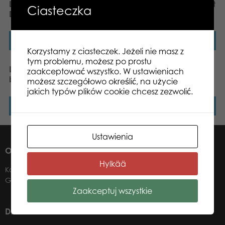
Lumo Stars Unicorn
Lumo Stars Unicorn Velvet
Ciasteczka
Dream – Big
big plush
Dowiedz się więcej
Dowiedz się więcej
Korzystamy z ciasteczek. Jeżeli nie masz z
tym problemu, możesz po prostu
Lumo Stars Penguin Ping
Lumo Stars Owl Stripe big
zaakceptować wszystko. W ustawieniach
big plush
plush
możesz szczegółowo określić, na użycie
jakich typów plików cookie chcesz zezwolić.
Dowiedz się więcej
Dowiedz się więcej
Ustawienia
O NAS
Hylkää
Kontakt
Gdzie kupić?
Zaakceptuj wszystkie
DLA NASZYCH DYSTRYBUTORÓW