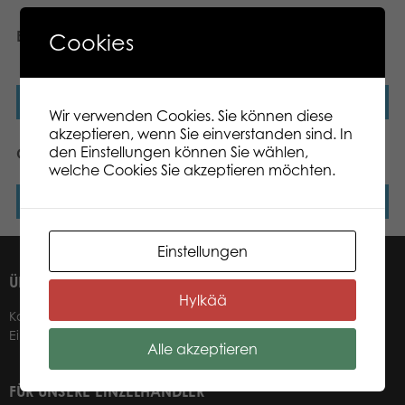
Neuheit
Egg or Chicken
Maps of the World Puzzle,
Cookies
Norway, 1000 pcs
Weiterlesen
Weiterlesen
Wir verwenden Cookies. Sie können diese
akzeptieren, wenn Sie einverstanden sind. In
den Einstellungen können Sie wählen,
Choco
Fruit and Flowers
welche Cookies Sie akzeptieren möchten.
Weiterlesen
Weiterlesen
Einstellungen
ÜBER UNS
Hylkää
Kontakt
Einzelhändler
Alle akzeptieren
FÜR UNSERE EINZELHÄNDLER