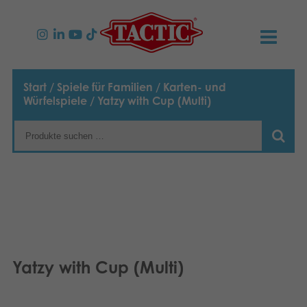
PRODUKTE
Start
/
Spiele für Familien
/
Karten- und
Würfelspiele
/ Yatzy with Cup (Multi)
Spiele für Kinder
NEUIGKEITEN
Spiele für Familien
TACTIC
Spiele für Erwachsene
Verhaltensregeln
KONTAKT
Spiele für Draussen
Verantwortung
Kontaktieren Sie Uns
Deutsch
Puzzles
English
Unsere Geschichte
Links
Yatzy with Cup (Multi)
Suomi
Spielzeuge
Medien