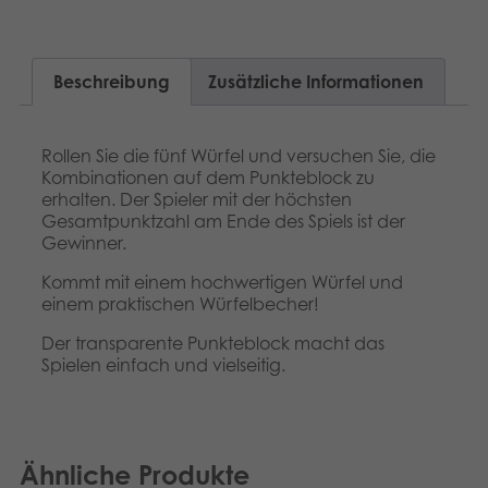
Dansk
Archivierte Produkte
Nederlands
Beschreibung
Zusätzliche Informationen
Digitale Anwendungen
Français
Rollen Sie die fünf Würfel und versuchen Sie, die
Norsk
Kombinationen auf dem Punkteblock zu
erhalten. Der Spieler mit der höchsten
Polski
Gesamtpunktzahl am Ende des Spiels ist der
Gewinner.
Svenska
Kommt mit einem hochwertigen Würfel und
einem praktischen Würfelbecher!
Der transparente Punkteblock macht das
Spielen einfach und vielseitig.
Ähnliche Produkte