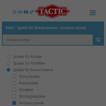
PRODUKTE
Start
/
Spiele für Erwachsene
/ Andere spiele
Spiele für Kinder
NEUIGKEITEN
Spiele für Familien
TACTIC
Spiele für Kinder
Spiele für Erwachsene
Verhaltensregeln
Spiele für Familien
KONTAKT
Spiele für Erwachsene
Spiele für Draussen
Verantwortung
Kontaktieren Sie Uns
Deutsch
Trivia-Spiele
Reisespiele
Puzzles
Unsere Geschichte
Links
Klassiker
Strategiespiele
Spielzeuge
Medien
Andere spiele