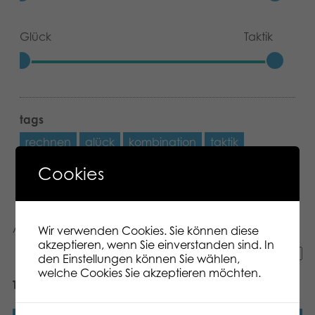
Glück
Taktik
tags
rechnen
glück
kombination
taktik
strategie
Cookies
Alle 4 Ergebnisse werden angezeigt
Wir verwenden Cookies. Sie können diese
akzeptieren, wenn Sie einverstanden sind. In
den Einstellungen können Sie wählen,
welche Cookies Sie akzeptieren möchten.
Trendy Yatzy
Popular Dice Games