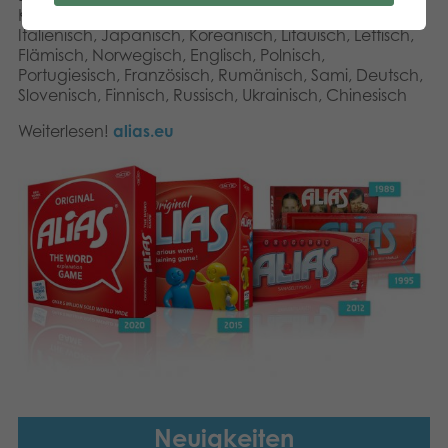
Kroatisch, Ungarisch, Hebräisch, Iseländisch,
Italienisch, Japanisch, Koreanisch, Litauisch, Lettisch,
Flämisch, Norwegisch, Englisch, Polnisch,
Portugiesisch, Französisch, Rumänisch, Sami, Deutsch,
Slovenisch, Finnisch, Russisch, Ukrainisch, Chinesisch
Weiterlesen!
alias.eu
Neuigkeiten