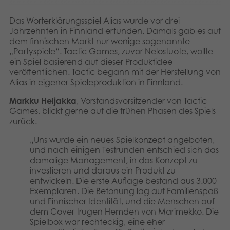
Dansk
Archivierte Produkte
Das Worterklärungsspiel Alias ​​wurde vor drei
Nederlands
Jahrzehnten in Finnland erfunden. Damals gab es auf
Digitale Anwendungen
dem finnischen Markt nur wenige sogenannte
„Partyspiele“. Tactic Games, zuvor Nelostuote, wollte
Français
ein Spiel basierend auf dieser Produktidee
veröffentlichen. Tactic begann mit der Herstellung von
Norsk
Alias ​​in eigener Spieleproduktion in Finnland.
Polski
Markku Heljakka
, Vorstandsvorsitzender von Tactic
Games, blickt gerne auf die frühen Phasen des Spiels
Svenska
zurück.
„Uns wurde ein neues Spielkonzept angeboten,
und nach einigen Testrunden entschied sich das
damalige Management, in das Konzept zu
investieren und daraus ein Produkt zu
entwickeln. Die erste Auflage bestand aus 3.000
Exemplaren. Die Betonung lag auf Familienspaß
und Finnischer Identität, und die Menschen auf
dem Cover trugen Hemden von Marimekko. Die
Spielbox war rechteckig, eine eher