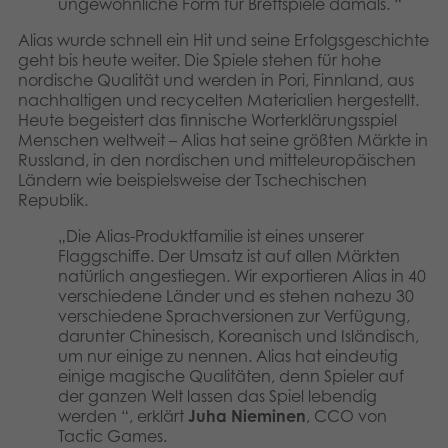
ungewöhnliche Form für Brettspiele damals. “
Alias ​​wurde schnell ein Hit und seine Erfolgsgeschichte
geht bis heute weiter. Die Spiele stehen für hohe
nordische Qualität und werden in Pori, Finnland, aus
nachhaltigen und recycelten Materialien hergestellt.
Heute begeistert das finnische Worterklärungsspiel
Menschen weltweit – Alias ​​hat seine größten Märkte in
Russland, in den nordischen und mitteleuropäischen
Ländern wie beispielsweise der Tschechischen
Republik.
„Die Alias-Produktfamilie ist eines unserer
Flaggschiffe. Der Umsatz ist auf allen Märkten
natürlich angestiegen. Wir exportieren Alias ​​in 40
verschiedene Länder und es stehen nahezu 30
verschiedene Sprachversionen zur Verfügung,
darunter Chinesisch, Koreanisch und Isländisch,
um nur einige zu nennen. Alias ​​hat eindeutig
einige magische Qualitäten, denn Spieler auf
der ganzen Welt lassen das Spiel lebendig
werden “, erklärt
Juha Nieminen
, CCO von
Tactic Games.