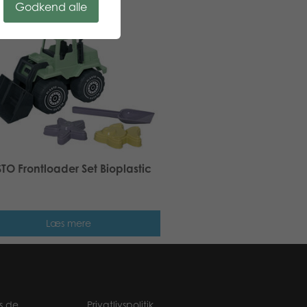
Godkend alle
TO Frontloader Set Bioplastic
Læs mere
s.de
Privatlivspolitik