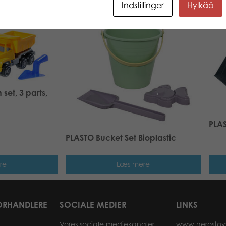
Indstillinger
Hylkää
set, 3 parts,
PLAS
PLASTO Bucket Set Bioplastic
re
Læs mere
ORHANDLERE
SOCIALE MEDIER
LINKS
Vores sociale mediekanaler
www.herostoy