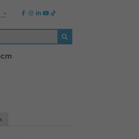
0 cm
n