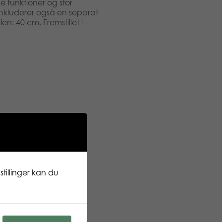
 funktioner og stor
! Inkluderer også en separat
: 40 cm. Fremstillet i
tillinger kan du