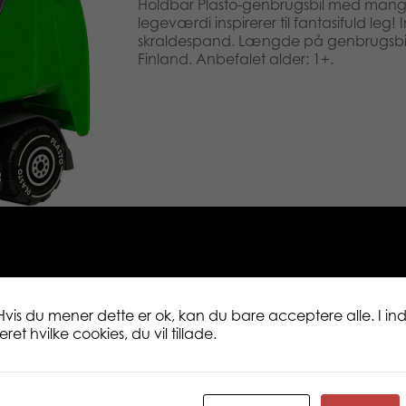
Holdbar Plasto-genbrugsbil med mange
legeværdi inspirerer til fantasifuld leg
skraldespand. Længde på genbrugsbilen
Finland. Anbefalet alder: 1+.
Hvis du mener dette er ok, kan du bare acceptere alle. I inds
et hvilke cookies, du vil tillade.