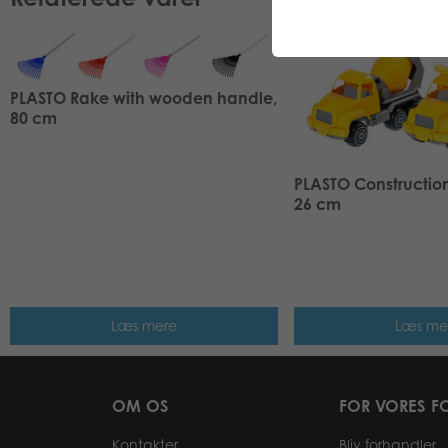
PLASTO Rake with wooden handle,
80 cm
PLASTO Construction 
26 cm
Læs mere
Læs me
OM OS
FOR VORES F
Kontakter
Bliv forhandler