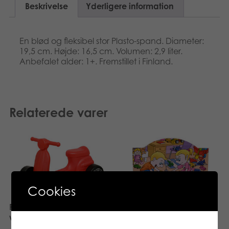
Beskrivelse
Yderligere information
En blød og fleksibel stor Plasto-spand. Diameter:
19,5 cm. Højde: 16,5 cm. Volumen: 2,9 liter.
Anbefalet alder: 1+. Fremstillet i Finland.
Relaterede varer
Cookies
PLASTO Scooter with silent
wheels, red