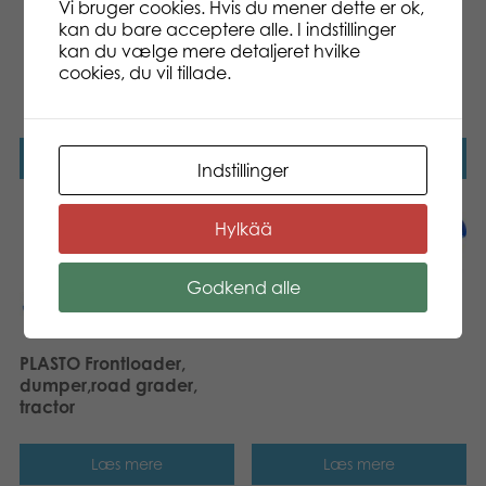
Vi bruger cookies. Hvis du mener dette er ok,
kan du bare acceptere alle. I indstillinger
kan du vælge mere detaljeret hvilke
cookies, du vil tillade.
PLASTO Skovl 25 cm,
assorterede farver.
Læs mere
Læs mere
Indstillinger
Hylkää
Godkend alle
PLASTO Wheelbarrow set,
2 colours assorted
PLASTO Frontloader,
dumper,road grader,
tractor
Læs mere
Læs mere