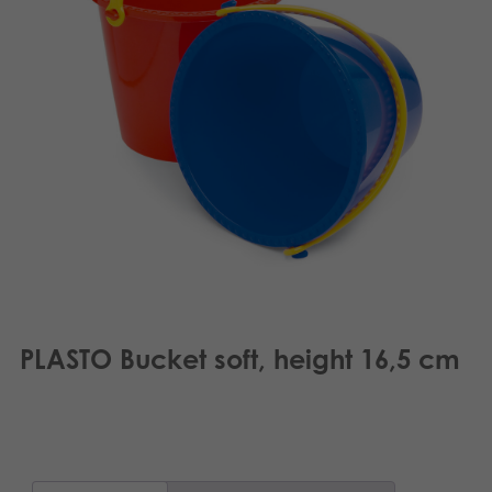
Suomi
Bøger
Français
Applikationer
Norsk
Arkiverede produkter
Polski
Svenska
PLASTO Bucket soft, height 16,5 cm