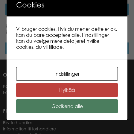
Cookies
Læs mere
Læs mere
PLASTO Tipper Truck Set
PLASTO Bucket Set
Vi bruger cookies. Hvis du mener dette er ok,
Bioplastic
Bioplastic
kan du bare acceptere alle. I indstillinger
kan du vælge mere detaljeret hvilke
cookies, du vil tillade.
Læs mere
Læs mere
Indstillinger
OM OS
Kontakter
Hylkää
Forhandlere
Godkend alle
FOR VORES FORHANDLERE
Bliv forhandler
Information til forhandlere