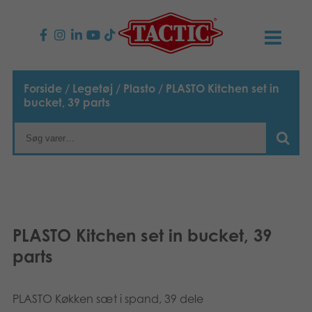
PRODUKTER
Forside
/
Legetøj
/
Plasto
/ PLASTO Kitchen set in
bucket, 39 parts
Børnespil
NYHEDER
Familiespil
TACTIC
Voksenspil
Etisk kodeks
KONTAKTER
Udendørs spil
Ansvarlighed
Kontakt os
B2B-SHOP
PLASTO Kitchen set in bucket, 39
parts
Puslespil
Vores historie
Links
Dansk
Legetøj
English
Media
PLASTO Køkken sæt i spand, 39 dele