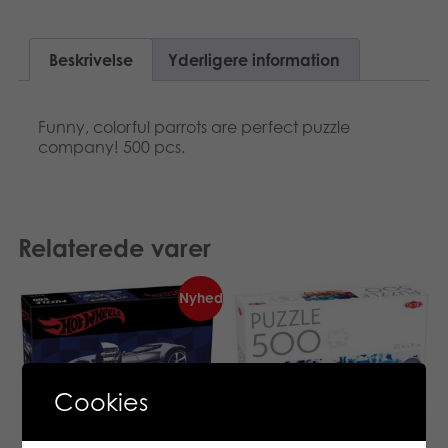
Beskrivelse
Yderligere information
Funny, colorful parrots are perfect puzzle
company! 500 pcs.
Relaterede varer
Nyhed
Cookies