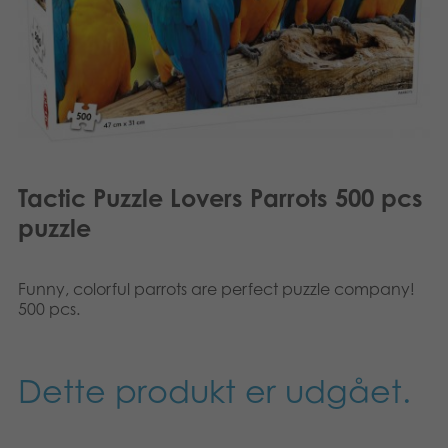
Suomi
Bøger
Nederlands
Applikationer
Français
Arkiverede produkter
Norsk
Tactic Puzzle Lovers Parrots 500 pcs
Polski
puzzle
Svenska
Funny, colorful parrots are perfect puzzle company!
Deutsch
500 pcs.
Dette produkt er udgået.