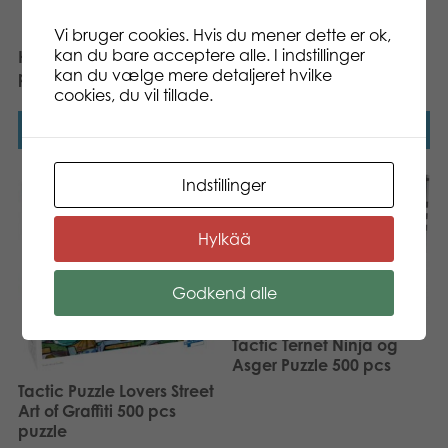
Vi bruger cookies. Hvis du mener dette er ok,
kan du bare acceptere alle. I indstillinger
Hot Wheels Twin Mill
500 pcs puzzle: Water
kan du vælge mere detaljeret hvilke
puzzle 500 pcs
colors
cookies, du vil tillade.
Læs mere
Læs mere
Indstillinger
Hylkää
Godkend alle
Tactic Ternet Ninja og
Asger Puzzle 500 pcs
Tactic Puzzle Lovers Street
Art of Graffiti 500 pcs
puzzle