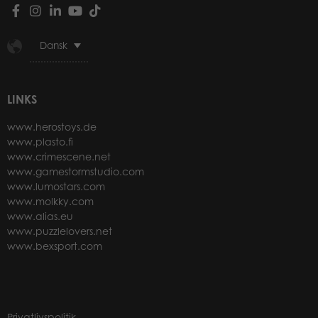
Dansk
LINKS
www.herostoys.de
www.plasto.fi
www.crimescene.net
www.gamestormstudio.com
www.lumostars.com
www.molkky.com
www.alias.eu
www.puzzlelovers.net
www.bexsport.com
Privatlivspolitik