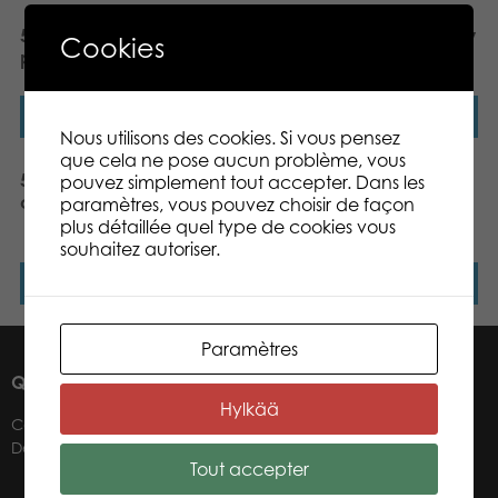
500 pcs puzzle: Baby
500 pcs puzzle: Sicily Italy​
Cookies
penguin​
Lire la suite
Lire la suite
Nous utilisons des cookies. Si vous pensez
que cela ne pose aucun problème, vous
500 pcs puzzle: Water
Tactic Puzzle Lovers
pouvez simplement tout accepter. Dans les
colors
Steam Punk 500 pcs
paramètres, vous pouvez choisir de façon
puzzle
plus détaillée quel type de cookies vous
souhaitez autoriser.
Lire la suite
Lire la suite
Paramètres
QUI SOMMES-NOUS ?
Hylkää
Contacts
Détaillants
Tout accepter