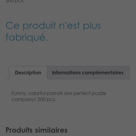
500 pcs.
Dansk
Produits archivés
Nederlands
Ce produit n'est plus
Applications mobiles
Norsk
fabriqué.
Polski
Svenska
Deutsch
Description
Informations complémentaires
Funny, colorful parrots are perfect puzzle
company! 500 pcs.
Produits similaires