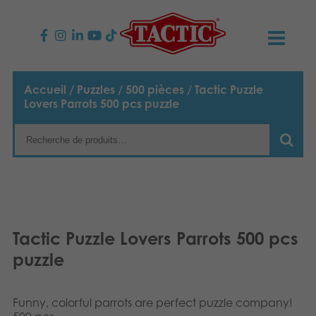
PRODUITS
Accueil
/
Puzzles
/
500 pièces
/ Tactic Puzzle
Lovers Parrots 500 pcs puzzle
Jeux enfants
NOUVEAUTÉS
Jeux famille
TACTIC
Jeux Adultes
Code de conduite
CONTACTS
Jeux d’extérieur
Responsabilité
Contactez nous
Français
Tactic Puzzle Lovers Parrots 500 pcs
puzzle
Puzzles
English
Notre histoire
Liens
Suomi
Jouets
Média
Funny, colorful parrots are perfect puzzle company!