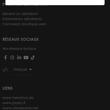
POUR NOS DÉTAILLANTS
Devenir un détaillant
Informations détaillants
Connexion boutique web
RÉSEAUX SOCIAUX
Nos réseaux sociaux
Français
LIENS
www.herostoys.de
www.plasto.fi
www.crimescene.net