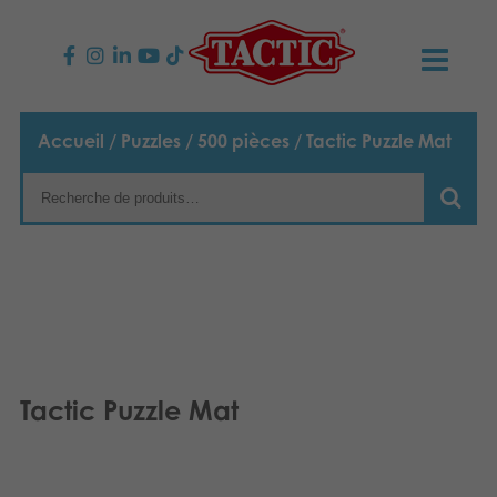
PRODUITS
Accueil
/
Puzzles
/
500 pièces
/ Tactic Puzzle Mat
Jeux enfants
NOUVEAUTÉS
Jeux famille
TACTIC
Jeux Adultes
Code de conduite
CONTACTS
Jeux d’extérieur
Responsabilité
Contactez nous
Français
Tactic Puzzle Mat
Puzzles
English
Notre histoire
Liens
Suomi
Jouets
Média