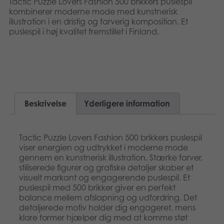
Tactic Puzzle Lovers Fashion 500 brikkers puslespil
Nederlands
Bøger
kombinerer moderne mode med kunstnerisk
illustration i en dristig og farverig komposition. Et
puslespil i høj kvalitet fremstillet i Finland.
Français
Applikationer
Norsk
Arkiverede produkter
Polski
Svenska
Beskrivelse
Yderligere information
Deutsch
Tactic Puzzle Lovers Fashion 500 brikkers puslespil
viser energien og udtrykket i moderne mode
gennem en kunstnerisk illustration. Stærke farver,
stiliserede figurer og grafiske detaljer skaber et
visuelt markant og engagerende puslespil. Et
puslespil med 500 brikker giver en perfekt
balance mellem afslapning og udfordring. Det
detaljerede motiv holder dig engageret, mens
klare former hjælper dig med at komme støt