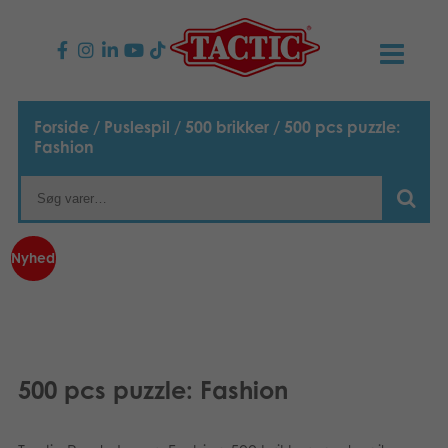
PRODUKTER
Forside
/
Puslespil
/
500 brikker
/ 500 pcs puzzle:
Fashion
Børnespil
NYHEDER
Familiespil
TACTIC
Nyhed
Voksenspil
Etisk kodeks
KONTAKTER
Udendørs spil
Ansvarlighed
Kontakt os
B2B-SHOP
Puslespil
Vores historie
Links
Dansk
500 pcs puzzle: Fashion
Legetøj
Suomi
Media