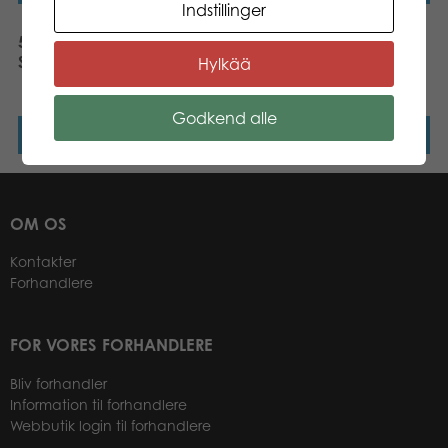
Indstillinger
500 pcs puzzle: Dornie
Tactic Puzzle Lovers Old
Scotland
Mills and Tulips 500 pcs
Hylkää
puzzle
Godkend alle
Læs mere
Læs mere
OM OS
Kontakter
Forhandlere
FOR VORES FORHANDLERE
Bliv forhandler
Information til forhandlere
Webbutik login til forhandlere