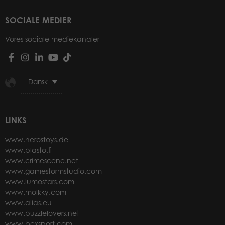
SOCIALE MEDIER
Vores sociale mediekanaler
Dansk
LINKS
www.herostoys.de
www.plasto.fi
www.crimescene.net
www.gamestormstudio.com
www.lumostars.com
www.molkky.com
www.alias.eu
www.puzzlelovers.net
www.bexsport.com