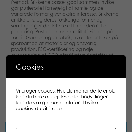
fremad. Brikkerne passer godt sammen, hvilket
gør puslespillet fornøjeligt at samle, og de
varierede former giver ekstra interesse. Brikkerne
er ikke ens, og deres forskellige former og
samlinger gør det lettere at finde den rette
placering. Puslespillet er fremstillet i Finland på
Tactic Games’ egen fabrik, hvor der er fokus på
sporbarhed af materialer og ansvarlig
produktion. FSC-certificering og nøje
overvågning af CO2-aftrykket understøtter et
bæredygtigt valg.
Cookies
Relaterede varer
Vi bruger cookies. Hvis du mener dette er ok,
kan du bare acceptere alle. I indstillinger
kan du vælge mere detaljeret hvilke
Nyhed
500 pcs puzzle: Vintage
500 pcs puzzle: Baby
cookies, du vil tillade.
Paper Dolls
penguin​
Læs mere
Læs mere