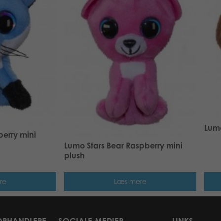
Lumo
berry mini
Lumo Stars Bear Raspberry mini
plush
re
Læs mere