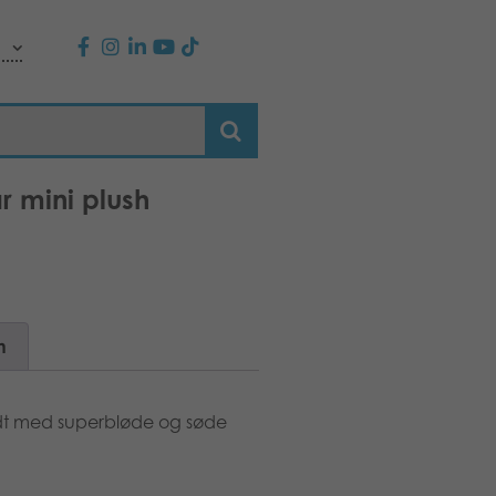
r mini plush
n
yldt med superbløde og søde