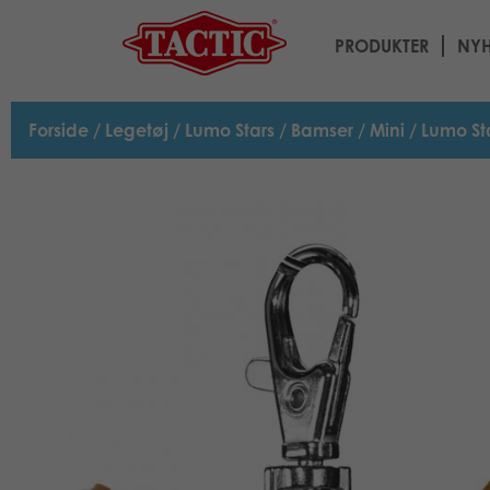
PRODUKTER
NYH
Forside
/
Legetøj
/
Lumo Stars
/
Bamser
/
Mini
/ Lumo St