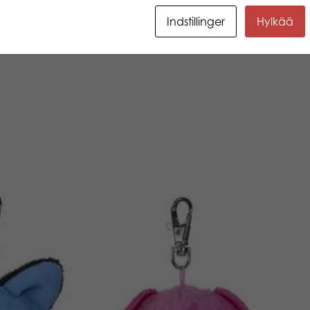
Indstillinger
Hylkää