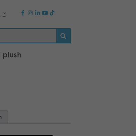
 plush
n