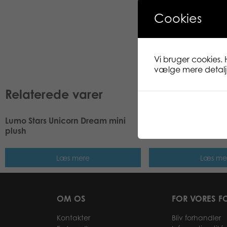
Cookies
Vi bruger cookies. 
vælge mere detaljer
Relaterede varer
Lumo Stars Unicorn Dream mini
Lumo Stars Deer Dea
plush
Læs mere
Læs me
OM OS
FOR VORES F
Kontakter
Bliv forhandler