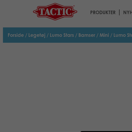
PRODUKTER
NYH
Forside
/
Legetøj
/
Lumo Stars
/
Bamser
/
Mini
/ Lumo St