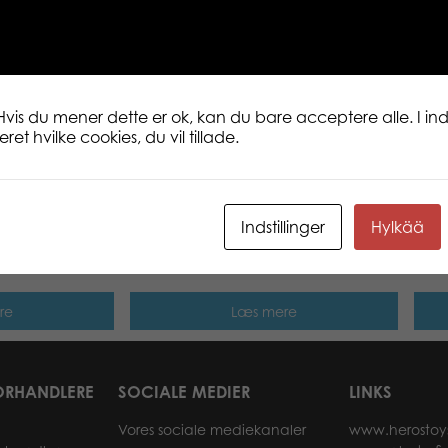
Mini 8,5 cm. Samlbar baby dyr plys. Gl
sød. Vi smiler mere! Sød Northern Brights
på den ægte nordiske natur og dyreliv.
ost med dig? Åh, jeg ville elske en lille
www.lumostars.com
Hvis du mener dette er ok, kan du bare acceptere alle. I inds
et hvilke cookies, du vil tillade.
Indstillinger
Hylkää
r mini plush
Lumo Stars Owl Pöllö mini plush
Lumo
re
Læs mere
ORHANDLERE
SOCIALE MEDIER
LINKS
Vores sociale mediekanaler
www.herostoy