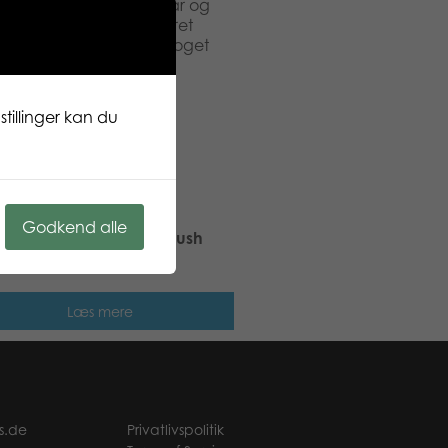
ad, huggable, venlig, rar og
 plys kollektion er baseret
 Finsk design. Har du noget
 bid cheddar lige nu!
tillinger kan du
Godkend alle
 Stars Dog Wuff mini plush
Læs mere
s.de
Privatlivspolitik