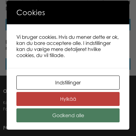
Lumo Stars Unicorn
Lumo Stars Unicorn Velvet
Dream mini plush
mini plush
Cookies
Læs mere
Læs mere
Vi bruger cookies. Hvis du mener dette er ok,
Lumo Stars Penguin Ping
Lumo Stars Bunny Pupu
kan du bare acceptere alle. I indstillinger
mini plush
mini plush
kan du vælge mere detaljeret hvilke
cookies, du vil tillade.
Læs mere
Læs mere
Indstillinger
OM OS
Hylkää
Kontakter
Forhandlere
Godkend alle
FOR VORES FORHANDLERE