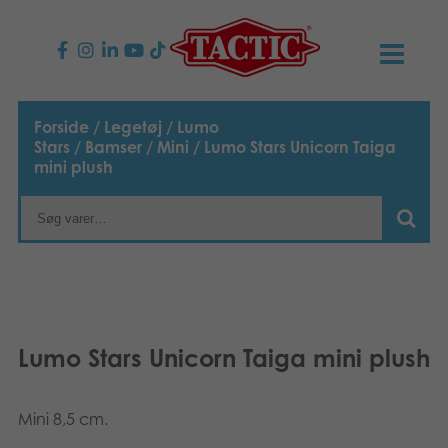
PRODUKTER
Forside
/
Legetøj
/
Lumo
Stars
/
Bamser
/
Mini
/ Lumo Stars Unicorn Taiga
Børnespil
NYHEDER
mini plush
Familiespil
TACTIC
Voksenspil
Etisk kodeks
KONTAKTER
Udendørs spil
Ansvarlighed
Kontakt os
B2B-SHOP
Lumo Stars Unicorn Taiga mini plush
Puslespil
Vores historie
Links
Dansk
Legetøj
Mini 8,5 cm.
Suomi
Media