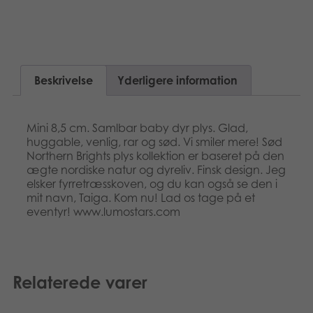
Nederlands
Bøger
Norsk
Applikationer
Polski
Beskrivelse
Yderligere information
Arkiverede produkter
Svenska
Mini 8,5 cm. Samlbar baby dyr plys. Glad,
huggable, venlig, rar og sød. Vi smiler mere! Sød
Northern Brights plys kollektion er baseret på den
ægte nordiske natur og dyreliv. Finsk design. Jeg
elsker fyrretræsskoven, og du kan også se den i
mit navn, Taiga. Kom nu! Lad os tage på et
eventyr! www.lumostars.com
Relaterede varer