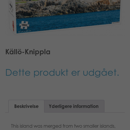
Suomi
Bøger
Nederlands
Applikationer
Français
Arkiverede produkter
Norsk
Källö-Knippla
Polski
Dette produkt er udgået.
Svenska
Deutsch
Beskrivelse
Yderligere information
This island was merged from two smaller islands,