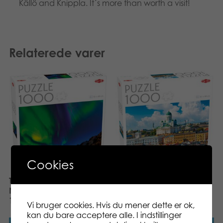
Källö and Knippla. It´s more than worth a visit!
Relaterede varer
Cookies
Tactic Puzzle Lovers
Tactic Puzzle Lovers View
Northern Lights in Tromso
of Helsinki 1000 pcs
1000 pcs puzzle
puzzle
Vi bruger cookies. Hvis du mener dette er ok,
kan du bare acceptere alle. I indstillinger