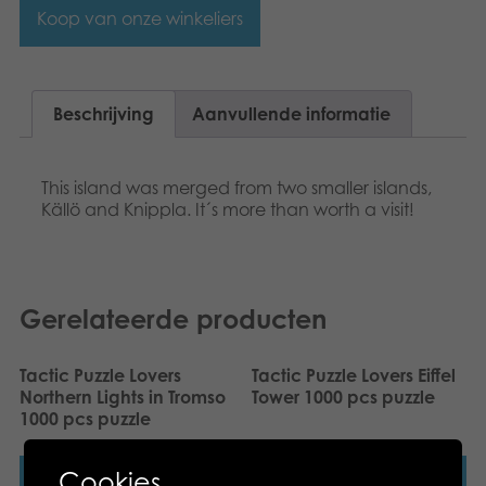
Dansk
Koop van onze winkeliers
Speelgoed
Français
Boeken
Norsk
Beschrijving
Aanvullende informatie
Apps
Polski
This island was merged from two smaller islands,
Gearchiveerde producten
Svenska
Källö and Knippla. It´s more than worth a visit!
Deutsch
Gerelateerde producten
Tactic Puzzle Lovers
Tactic Puzzle Lovers Eiffel
Northern Lights in Tromso
Tower 1000 pcs puzzle
1000 pcs puzzle
Cookies
Lees verder
Lees verder