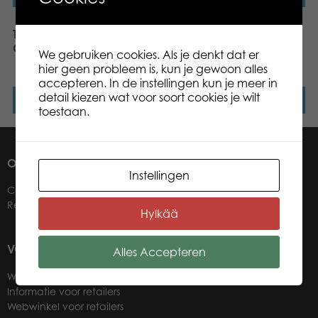
Tactic Puzzle Lovers Tall
Tactic Puzzle Lovers
Giraffes 1000 pcs puzzle
Dashing Dachshunds
We gebruiken cookies. Als je denkt dat er
1000 pcs puzzle
hier geen probleem is, kun je gewoon alles
accepteren. In de instellingen kun je meer in
detail kiezen wat voor soort cookies je wilt
Lees verder
Lees verder
toestaan.
OVER ONS
Instellingen
Contact
Retailers
Hylkää
VOOR ONZE WINKELIERS
Alles Accepteren
Word retailer
Informatie voor retailers
Webwinkel voor retailers