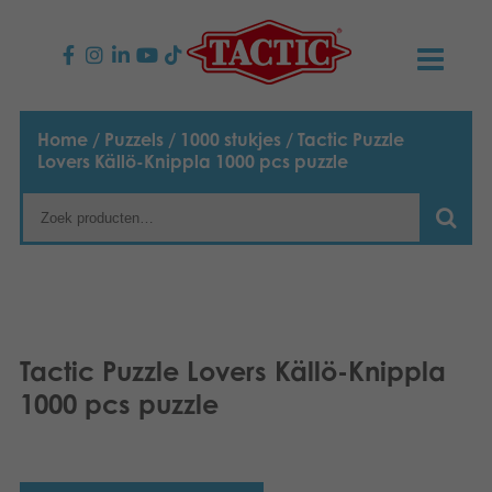
PRODUCTEN
Home
/
Puzzels
/
1000 stukjes
/ Tactic Puzzle
Lovers Källö-Knippla 1000 pcs puzzle
Kinderspellen
NIEUWS
Familiespellen
TACTIC
Volwassenspellen
Onze productbelofte
CONTACT
Selecta spellen
Verantwoordelijkheid
Contact opnemen
Nederlands
Tactic Puzzle Lovers Källö-Knippla
1000 pcs puzzle
Buitenspellen
English
Ons verhaal
Links
Suomi
Puzzels
Media