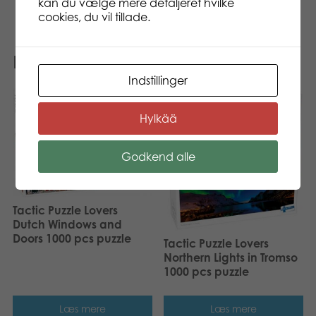
kan du vælge mere detaljeret hvilke
cookies, du vil tillade.
Relaterede varer
Indstillinger
Hylkää
Godkend alle
Tactic Puzzle Lovers
Dutch Windows and
Doors 1000 pcs puzzle
Tactic Puzzle Lovers
Northern Lights in Tromso
1000 pcs puzzle
Læs mere
Læs mere