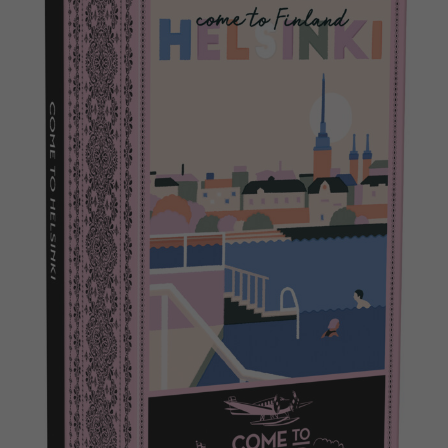
Norsk
Bøger
Svenska
Applikationer
Arkiverede produkter