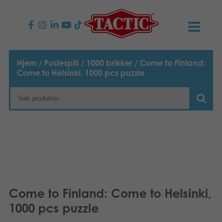
PRODUKTER
Hjem
/
Puslespill
/
1000 brikker
/ Come to Finland:
Come to Helsinki, 1000 pcs puzzle
Barnespill
NYHETER
Familiespill
TACTIC
Voksenspill
Etiske retningslinjer
KONTAKTER
Utespill og leker
Ansvarlighet
Kontakt oss
B2B-SHOP
Puslespill
Vår historie
Produktsider
Norsk
Come to Finland: Come to Helsinki,
1000 pcs puzzle
Leker
Suomi
Media