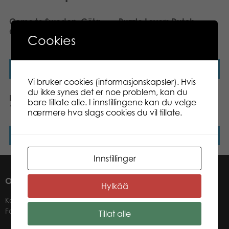
Come to Sweden, Göta
Puzzle Lovers Dutch
Canal
Windows and Doors 1000
Cookies
pcs puzzle
Les mer
Les mer
Vi bruker cookies (informasjonskapsler). Hvis
du ikke synes det er noe problem, kan du
Puzzle Lovers Koli Finland
Puzzle Lovers View of
bare tillate alle. I innstillingene kan du velge
1000 pcs puzzle
Helsinki 1000 pcs puzzle
nærmere hva slags cookies du vil tillate.
Les mer
Les mer
Innstillinger
OM OSS
Hylkää
Kontakter
Forhandlere
Tillat alle