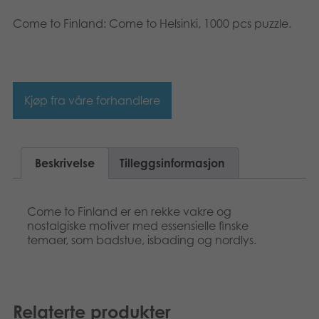
Dansk
Bøker
Come to Finland: Come to Helsinki, 1000 pcs puzzle.
Svenska
Applikasjoner
Arkiverte produkter
Kjøp fra våre forhandlere
Beskrivelse
Tilleggsinformasjon
Come to Finland er en rekke vakre og
nostalgiske motiver med essensielle finske
temaer, som badstue, isbading og nordlys.
Relaterte produkter