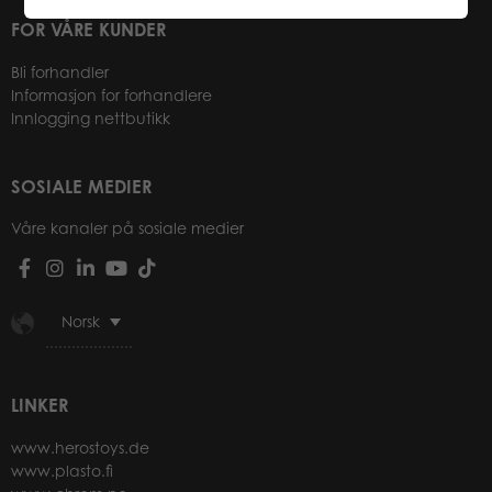
FOR VÅRE KUNDER
Bli forhandler
Informasjon for forhandlere
Innlogging nettbutikk
SOSIALE MEDIER
Våre kanaler på sosiale medier
Norsk
LINKER
www.herostoys.de
www.plasto.fi