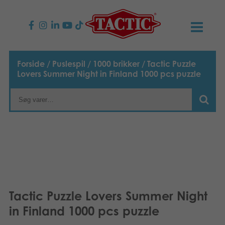
PRODUKTER
Forside
/
Puslespil
/
1000 brikker
/ Tactic Puzzle
Lovers Summer Night in Finland 1000 pcs puzzle
Børnespil
NYHEDER
Familiespil
TACTIC
Voksenspil
Etisk kodeks
KONTAKTER
Udendørs spil
Ansvarlighed
Kontakt os
B2B-SHOP
Puslespil
Vores historie
Links
Dansk
Tactic Puzzle Lovers Summer Night
in Finland 1000 pcs puzzle
Legetøj
English
Media