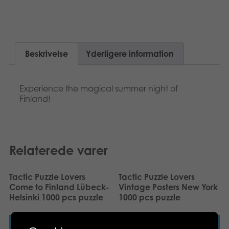
Suomi
Bøger
Nederlands
Applikationer
Beskrivelse
Yderligere information
Français
Arkiverede produkter
Norsk
Experience the magical summer night of
Finland!
Polski
Svenska
Relaterede varer
Deutsch
Tactic Puzzle Lovers
Tactic Puzzle Lovers
Come to Finland Lübeck-
Vintage Posters New York
Helsinki 1000 pcs puzzle
1000 pcs puzzle
Læs mere
Læs mere