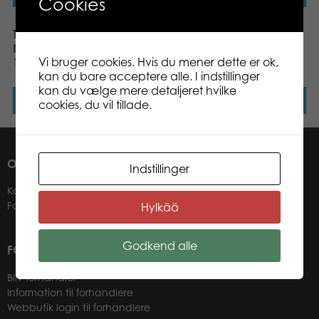
Cookies
Tactic Puzzle Lovers
Tactic Puzzle Lovers
Northern Lights in Tromso
Dashing Dachshunds
Vi bruger cookies. Hvis du mener dette er ok,
1000 pcs puzzle
1000 pcs puzzle
kan du bare acceptere alle. I indstillinger
kan du vælge mere detaljeret hvilke
Læs mere
Læs mere
cookies, du vil tillade.
OM OS
Indstillinger
Kontakter
Forhandlere
Hylkää
Godkend alle
FOR VORES FORHANDLERE
Bliv forhandler
Information til forhandlere
Webbutik login til forhandlere