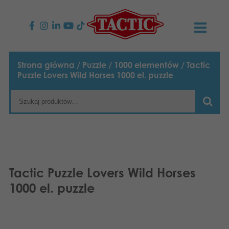
PRODUKTY
Strona główna
/
Puzzle
/
1000 elementów
/ Tactic
Puzzle Lovers Wild Horses 1000 el. puzzle
Gry dla dzieci
AKTUALNOŚCI
Gry rodzinne
TACTIC
Gry dla dorosłych
Zasady postępowania
KONTAKT
Gry plenerowe
Odpowiedzialność
Napisz do nas
Polski
Tactic Puzzle Lovers Wild Horses
1000 el. puzzle
Puzzle
English
Nasza historia
Strony internetowe
Suomi
Zabawki
Media