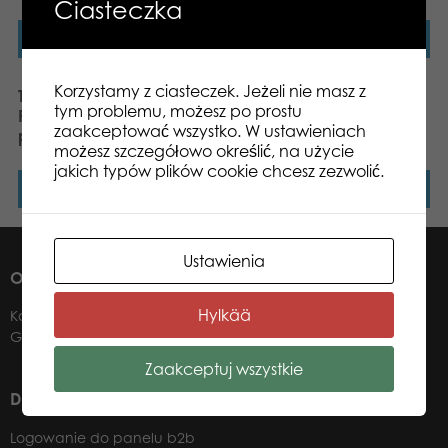
Ciasteczka
Dowiedz się więcej
Dowiedz się więcej
Korzystamy z ciasteczek. Jeżeli nie masz z
Tactic Puzzle Lovers
Tactic Puzzle Lovers
tym problemu, możesz po prostu
Puppy Pugs 1000 el.
Italian Countryside 1000
zaakceptować wszystko. W ustawieniach
puzzle
el. puzzle
możesz szczegółowo określić, na użycie
jakich typów plików cookie chcesz zezwolić.
Dowiedz się więcej
Dowiedz się więcej
Ustawienia
O NAS
Hylkää
Kontakt
Gdzie kupić?
Zaakceptuj wszystkie
DLA NASZYCH DYSTRYBUTORÓW
Logowanie do panelu b2b