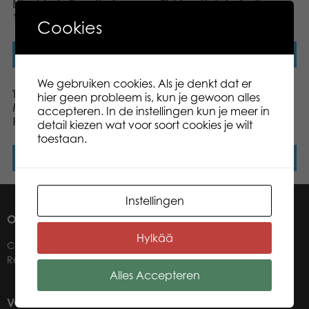
Nivelda in Trondheim
Fishing Huts in Smögen
1000 pcs puzzle
1000 pcs puzzle
Cookies
Lees verder
Lees verder
We gebruiken cookies. Als je denkt dat er
Tactic Puzzle Lovers
Cinque Terre – 1000
hier geen probleem is, kun je gewoon alles
Moors Covered in
stukjes
accepteren. In de instellingen kun je meer in
Heather 1000 pcs puzzle
detail kiezen wat voor soort cookies je wilt
toestaan.
Lees verder
Lees verder
Instellingen
OVER ONS
Hylkää
Contact
Retailers
Alles Accepteren
VOOR ONZE WINKELIERS