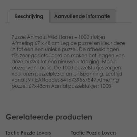
Dansk
Speelgoed
Beschrijving
Aanvullende informatie
Français
Boeken
Norsk
Puzzel Animals: Wild Horses – 1000 stukjes
Apps
Afmeting 67 x 48 cm Leg de puzzel en kleur deze
Polski
in tot een een unieke puzzel. De afbeeldingen
Gearchiveerde producten
zijn zeer gedetailleerd en maken het leggen van
Svenska
deze puzzel tot een nieuwe uitdaging. Mooie
puzzel van Tactic. De 1000 puzzelstukjes zorgen
Deutsch
voor uren puzzelplezier en ontspanning. Leeftijd
vanaf: 9+ EANcode: 6416739567549 Afmeting
puzzel: 67x48cm Aantal puzzelstukjes: 1000
Gerelateerde producten
Tactic Puzzle Lovers
Tactic Puzzle Lovers