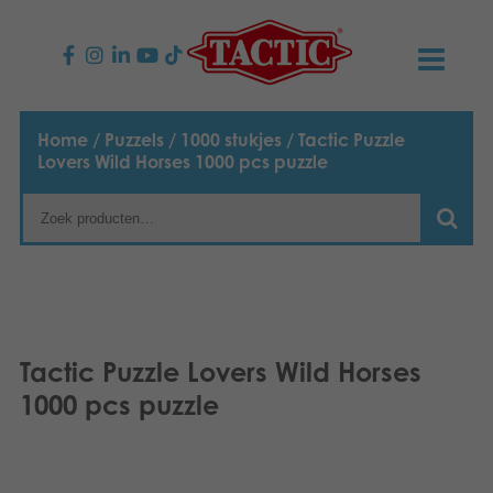
PRODUCTEN
Home
/
Puzzels
/
1000 stukjes
/ Tactic Puzzle
Lovers Wild Horses 1000 pcs puzzle
Kinderspellen
NIEUWS
Familiespellen
TACTIC
Volwassenspellen
Onze productbelofte
CONTACT
Selecta spellen
Verantwoordelijkheid
Contact opnemen
Nederlands
Tactic Puzzle Lovers Wild Horses
1000 pcs puzzle
Buitenspellen
English
Ons verhaal
Links
Suomi
Puzzels
Media