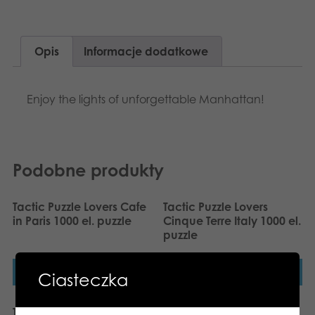
Dansk
Aplikacje
Nederlands
Opis
Informacje dodatkowe
Français
Enjoy the lights of unforgettable Manhattan!
Norsk
Svenska
Deutsch
Podobne produkty
Tactic Puzzle Lovers Cafe
Tactic Puzzle Lovers
in Paris 1000 el. puzzle
Cinque Terre Italy 1000 el.
puzzle
Dowiedz się więcej
Dowiedz się więcej
Ciasteczka
Tactic Puzzle Lovers Tall
Tactic Puzzle Lovers