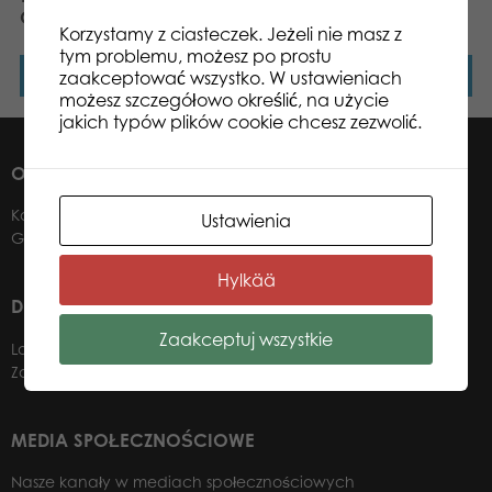
Giraffes 1000 el. puzzle
Waterfalls 1000 el. puzzle
Korzystamy z ciasteczek. Jeżeli nie masz z
tym problemu, możesz po prostu
zaakceptować wszystko. W ustawieniach
Dowiedz się więcej
Dowiedz się więcej
możesz szczegółowo określić, na użycie
jakich typów plików cookie chcesz zezwolić.
O NAS
Kontakt
Ustawienia
Gdzie kupić?
Hylkää
DLA NASZYCH DYSTRYBUTORÓW
Zaakceptuj wszystkie
Logowanie do panelu b2b
Zostań dystrybutorem
MEDIA SPOŁECZNOŚCIOWE
Nasze kanały w mediach społecznościowych