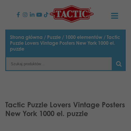
PRODUKTY
Strona główna
/
Puzzle
/
1000 elementów
/ Tactic
Puzzle Lovers Vintage Posters New York 1000 el.
Gry dla dzieci
AKTUALNOŚCI
puzzle
Gry rodzinne
TACTIC
Gry dla dorosłych
Zasady postępowania
KONTAKT
Gry plenerowe
Odpowiedzialność
Napisz do nas
Polski
Tactic Puzzle Lovers Vintage Posters
Puzzle
English
Nasza historia
Strony internetowe
New York 1000 el. puzzle
Suomi
Zabawki
Media