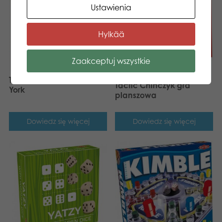
Ustawienia
Hylkää
Zaakceptuj wszystkie
Tactic Metro Domino New
Tactic Chińczyk gra
York
planszowa
Dowiedz się więcej
Dowiedz się więcej