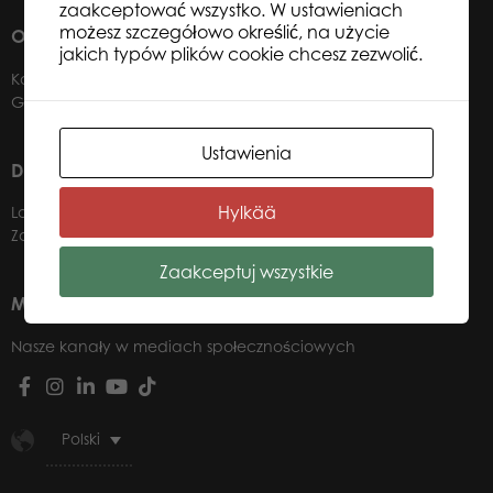
zaakceptować wszystko. W ustawieniach
możesz szczegółowo określić, na użycie
O NAS
jakich typów plików cookie chcesz zezwolić.
Kontakt
Gdzie kupić?
Ustawienia
DLA NASZYCH DYSTRYBUTORÓW
Hylkää
Logowanie do panelu b2b
Zostań dystrybutorem
Zaakceptuj wszystkie
MEDIA SPOŁECZNOŚCIOWE
Nasze kanały w mediach społecznościowych
Polski