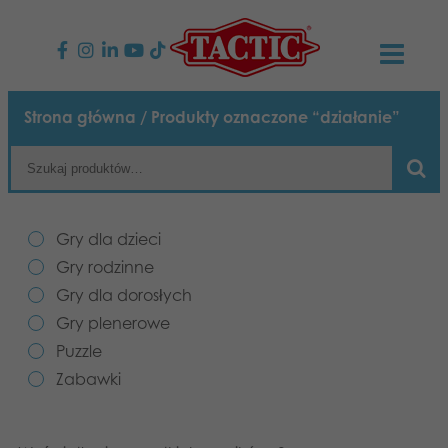
PRODUKTY
Strona główna
/ Produkty oznaczone “działanie”
Gry dla dzieci
AKTUALNOŚCI
Gry rodzinne
TACTIC
Gry dla dzieci
Gry dla dorosłych
Zasady postępowania
Gry rodzinne
KONTAKT
Gry dla dorosłych
Gry plenerowe
Odpowiedzialność
Napisz do nas
Polski
Gry plenerowe
Puzzle
Puzzle
Suomi
Nasza historia
Strony internetowe
Zabawki
Zabawki
Media