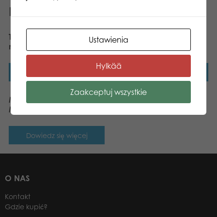
Podobne produkty
Tactic Trix Mix Sztuczek z
Mölkky® notes na wyniki
Ustawienia
naparstkami
Hylkää
Dowiedz się więcej
Dowiedz się więcej
Zaakceptuj wszystkie
Mölkkaari do gry
Mölkky®
Dowiedz się więcej
O NAS
Kontakt
Gdzie kupić?