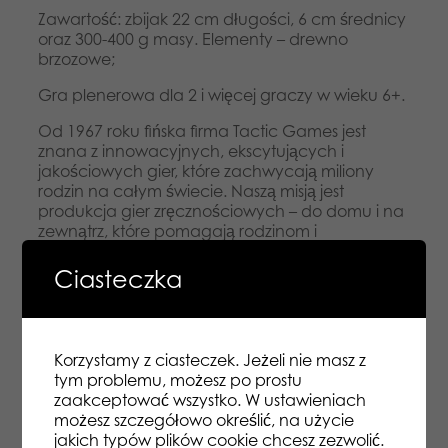
Zawartość: zbijak 22 cm długości, 6 cm średnicy
oraz 300-400 g masy. Elementy – drewno
brzozowe;
Gra plenerowa dla 2 i więcej graczy w wieku 6+.
Od 1967 roku fińska firma Tactic Games jest
znana z innowacyjnych, ekscytujących i
jakościowych gier, które zachwycają miliony
rodzin na całym świecie. Naszą misją jest
produkcja gier zręcznościowych – do domu i na
zewnątrz, które pomagają rodzinom i
przyjaciołom spędzać razem czas. Chcemy, aby
nasze gry przyciągały do wspólnej dobrej
Ciasteczka
zabawy, śmiechu i rozwiązywania problemów.
Witamy w ekscytującym świecie nordyckich gier!
Bawmy się RAZEM! Firma Tactic Games posiada
certyfikaty FSC i PEFC i swoją polityką dąży do
Korzystamy z ciasteczek. Jeżeli nie masz z
minimalizacji śladu węglowego.
tym problemu, możesz po prostu
zaakceptować wszystko. W ustawieniach
możesz szczegółowo określić, na użycie
jakich typów plików cookie chcesz zezwolić.