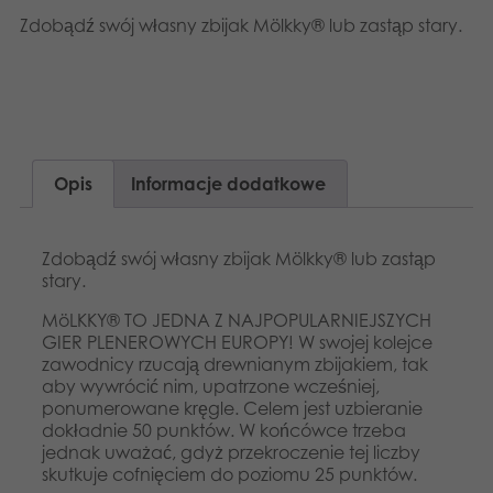
Dansk
Aplikacje
Zdobądź swój własny zbijak Mölkky® lub zastąp stary.
Nederlands
Norsk
Svenska
Opis
Informacje dodatkowe
Zdobądź swój własny zbijak Mölkky® lub zastąp
stary.
MöLKKY® TO JEDNA Z NAJPOPULARNIEJSZYCH
GIER PLENEROWYCH EUROPY! W swojej kolejce
zawodnicy rzucają drewnianym zbijakiem, tak
aby wywrócić nim, upatrzone wcześniej,
ponumerowane kręgle. Celem jest uzbieranie
dokładnie 50 punktów. W końcówce trzeba
jednak uważać, gdyż przekroczenie tej liczby
skutkuje cofnięciem do poziomu 25 punktów.