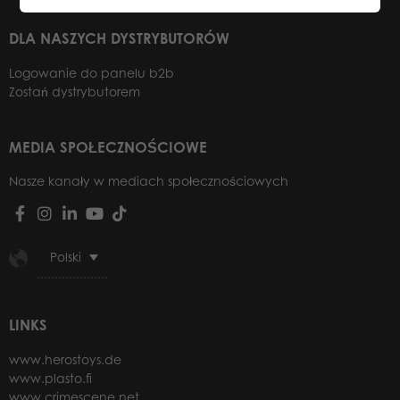
DLA NASZYCH DYSTRYBUTORÓW
Logowanie do panelu b2b
Zostań dystrybutorem
MEDIA SPOŁECZNOŚCIOWE
Nasze kanały w mediach społecznościowych
Polski
LINKS
www.herostoys.de
www.plasto.fi
www.crimescene.net