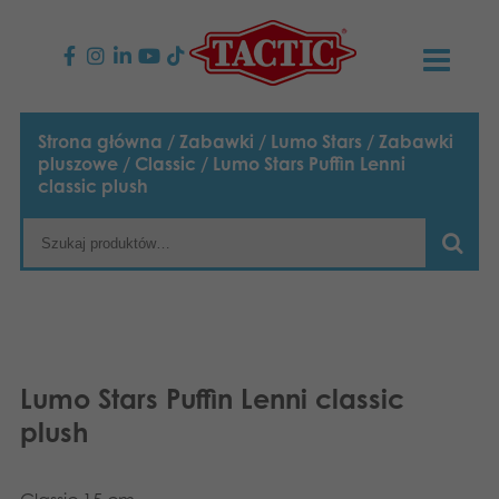
PRODUKTY
Strona główna
/
Zabawki
/
Lumo Stars
/
Zabawki
pluszowe
/
Classic
/ Lumo Stars Puffin Lenni
Gry dla dzieci
AKTUALNOŚCI
classic plush
Gry rodzinne
TACTIC
Gry dla dorosłych
Zasady postępowania
KONTAKT
Gry plenerowe
Odpowiedzialność
Napisz do nas
Polski
Lumo Stars Puffin Lenni classic
Puzzle
English
Nasza historia
Strony internetowe
plush
Suomi
Zabawki
Media