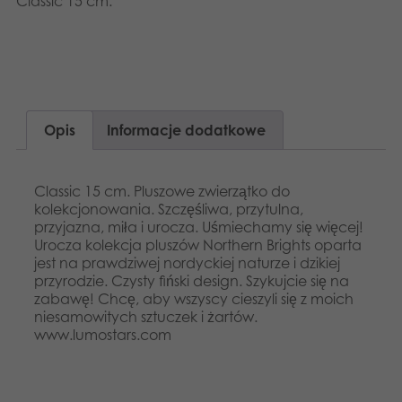
Classic 15 cm.
Dansk
Aplikacje
Nederlands
Français
Opis
Informacje dodatkowe
Norsk
Svenska
Classic 15 cm. Pluszowe zwierzątko do
kolekcjonowania. Szczęśliwa, przytulna,
przyjazna, miła i urocza. Uśmiechamy się więcej!
Urocza kolekcja pluszów Northern Brights oparta
jest na prawdziwej nordyckiej naturze i dzikiej
przyrodzie. Czysty fiński design. Szykujcie się na
zabawę! Chcę, aby wszyscy cieszyli się z moich
niesamowitych sztuczek i żartów.
www.lumostars.com