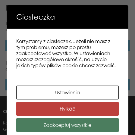
Podobne produkty
Ciasteczka
Lumo Stars Lynx Aurora
Lumo Stars Owl Stripe –
classic plush
Mini
Korzystamy z ciasteczek. Jeżeli nie masz z
Dowiedz się więcej
Dowiedz się więcej
tym problemu, możesz po prostu
zaakceptować wszystko. W ustawieniach
możesz szczegółowo określić, na użycie
Lumo Stars Dog Wuff
Lumo Stars Wolf Woody
jakich typów plików cookie chcesz zezwolić.
classic plush
classic plush
Dowiedz się więcej
Dowiedz się więcej
Ustawienia
Hylkää
O NAS
Kontakt
Zaakceptuj wszystkie
Gdzie kupić?