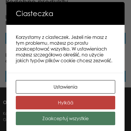
Podobne produkty
Ciasteczka
Lumo Stars Snowy Owl
Lumo Stars Ant Antti
Lappi classic plush
classic plush
Korzystamy z ciasteczek. Jeżeli nie masz z
Dowiedz się więcej
Dowiedz się więcej
tym problemu, możesz po prostu
zaakceptować wszystko. W ustawieniach
możesz szczegółowo określić, na użycie
Lumo Stars Fox Blueberry
Lumo Stars Wolf Woody
jakich typów plików cookie chcesz zezwolić.
classic plush
classic plush
Dowiedz się więcej
Dowiedz się więcej
Ustawienia
O NAS
Hylkää
Kontakt
Zaakceptuj wszystkie
Gdzie kupić?