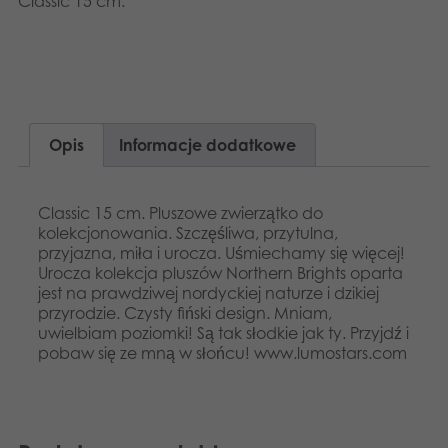
Classic 15 cm.
Dansk
Aplikacje
Nederlands
Français
Opis
Informacje dodatkowe
Norsk
Svenska
Classic 15 cm. Pluszowe zwierzątko do
kolekcjonowania. Szczęśliwa, przytulna,
przyjazna, miła i urocza. Uśmiechamy się więcej!
Urocza kolekcja pluszów Northern Brights oparta
jest na prawdziwej nordyckiej naturze i dzikiej
przyrodzie. Czysty fiński design. Mniam,
uwielbiam poziomki! Są tak słodkie jak ty. Przyjdź i
pobaw się ze mną w słońcu! www.lumostars.com