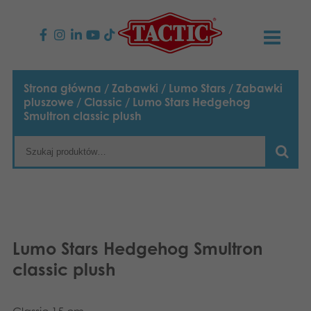
PRODUKTY
Strona główna
/
Zabawki
/
Lumo Stars
/
Zabawki
pluszowe
/
Classic
/ Lumo Stars Hedgehog
Gry dla dzieci
AKTUALNOŚCI
Smultron classic plush
Gry rodzinne
TACTIC
Gry dla dorosłych
Zasady postępowania
KONTAKT
Gry plenerowe
Odpowiedzialność
Napisz do nas
Polski
Lumo Stars Hedgehog Smultron
Puzzle
English
Nasza historia
Strony internetowe
classic plush
Suomi
Zabawki
Media