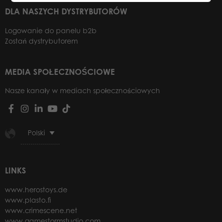
DLA NASZYCH DYSTRYBUTORÓW
Logowanie do panelu b2b
Zostań dystrybutorem
MEDIA SPOŁECZNOŚCIOWE
Nasze kanały w mediach społecznościowych
Polski
LINKS
www.herostoys.de
www.plasto.fi
www.crimescene.net
www.gamestormstudio.com